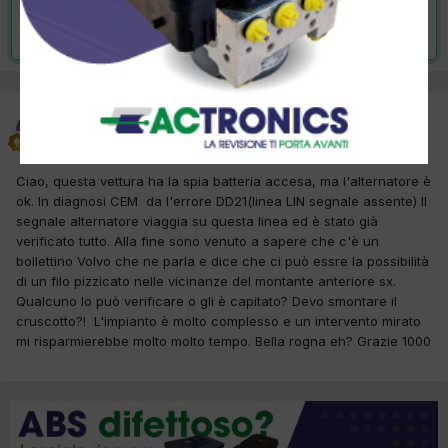
Risolta da robys,
23 Giugno 2012
robys
Inviato
30 Marzo 2012
Ciao, questa vettura ha la spia batteria accesa, ma l'alternatore è
ok. In diagnosi CEM da l'errore DD21(linea LIN segnale assente) Il
segnale alternatore viaggia su questa linea ed è stato già
verificato tutto. Alla fine sono venuto a sapere che c'è un
bollettino Volvo che ne parla e dice che ci può essre la possibilità
di un filo pizzicato nelle vicinanze del montante anteriore sx.
Qualcuno lo può verificare o gli è capitato? Devo smontare il
cruscotto?! L'impianto è molto complesso e un intervento mirato
mi risparmierebbe molto molto tempo. Bella rogna eh? Grazie 1000