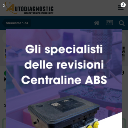
2
X
Meccatronica
[volvo V70II 06/2005 2.4cc B5244SG
risolto
Kw Bifuel B/Metano] Spia batteria dtc DD21
Da robys
30 Marzo 2012
in
Meccatronica
VAI ALLA SOLUZIONE