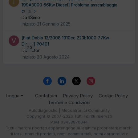
199A3000 66Kw Diesel] Problema assemblaggio
cambio
5
Da IlSimo
Iniziato
21 Gennaio 2025
[Fiat Doblo 12/2008 1910cc 223b1000 77Kw
Diesel] P0401
20
Da victor
Iniziato
20 Agosto 2024
Lingua
Contattaci
Privacy Policy
Cookie Policy
Termini e Condizioni
Autodiagnostic | Meccatronici Community
Copyright © 2007-2026 Tutti i diritti riservati
P.iva 03438870044
Tutti i marchi riportati appartengono ai legittimi proprietari; marchi
di terzi, nomi di prodotti, nomi commerciali, nomi corporativi e