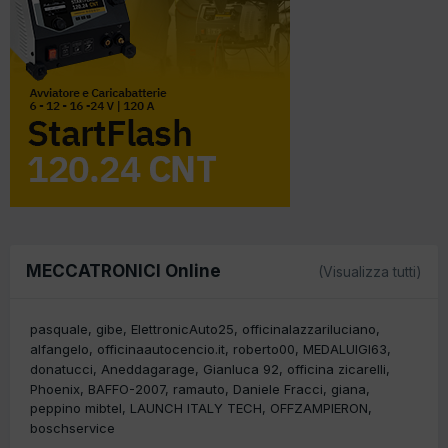
MECCATRONICI Online
(Visualizza tutti)
pasquale
gibe
ElettronicAuto25
officinalazzariluciano
alfangelo
officinaautocencio.it
roberto00
MEDALUIGI63
donatucci
Aneddagarage
Gianluca 92
officina zicarelli
Phoenix
BAFFO-2007
ramauto
Daniele Fracci
giana
peppino mibtel
LAUNCH ITALY TECH
OFFZAMPIERON
boschservice