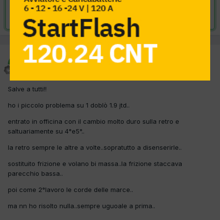
Risolta da davidebonardo,
7 Aprile 2012
davidebonardo
Inviato
30 Marzo 2012
Salve a tutti!!
ho i piccolo problema su 1 doblò 1.9 jtd..
entrato in officina con il cambio molto duro sulla retro e
saltuariamente su 4°e5°..
la retro sempre le altre a volte..sopratutto a disenserirle..
sostituito frizione e volano bi massa..la frizione staccava
parecchio bassa..
poi come 2°lavoro le corde delle marce..
ma nn ho risolto nulla..sempre uguoale a prima..