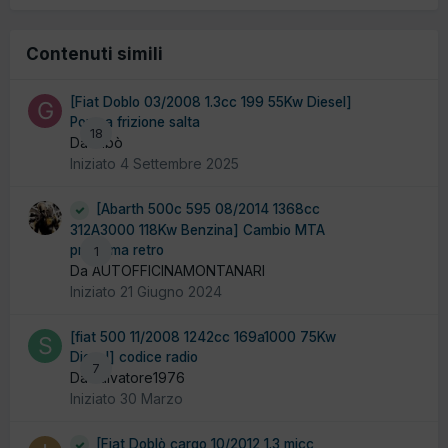
Contenuti simili
[Fiat Doblo 03/2008 1.3cc 199 55Kw Diesel]
Pompa frizione salta
18
Da Gibò
Iniziato
4 Settembre 2025
[Abarth 500c 595 08/2014 1368cc
312A3000 118Kw Benzina] Cambio MTA
problema retro
1
Da AUTOFFICINAMONTANARI
Iniziato
21 Giugno 2024
[fiat 500 11/2008 1242cc 169a1000 75Kw
Diesel] codice radio
7
Da salvatore1976
Iniziato
30 Marzo
[Fiat Doblò cargo 10/2012 1.3 mjcc