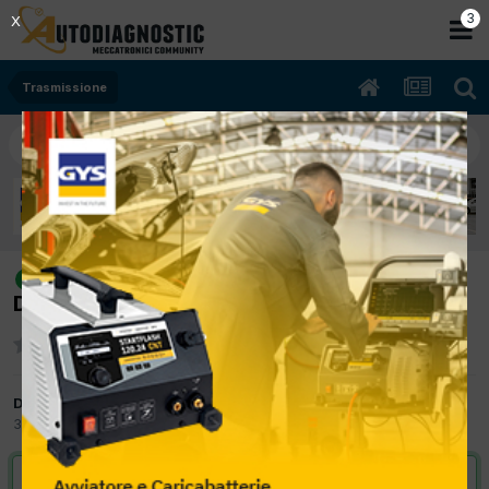
2
X
Trasmissione
[doblò 04/2008 1910cc 199 75Kw
risolto
Diesel] cambio duro sulla retro e 5°
Da davidebonardo
30 Marzo 2012
in
Trasmissione
VAI ALLA SOLUZIONE