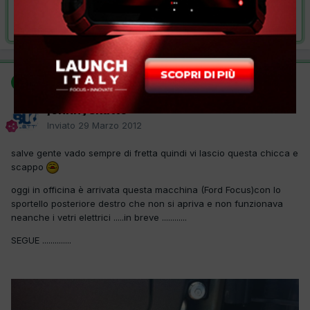
Risolta da johnnyskatto,
29 Marzo 2012
SOLUZIONE
Questo è un messaggio popolare.
johnnyskatto
Inviato
29 Marzo 2012
salve gente vado sempre di fretta quindi vi lascio questa chicca e
scappo
oggi in officina è arrivata questa macchina (Ford Focus)con lo
sportello posteriore destro che non si apriva e non funzionava
neanche i vetri elettrici .....in breve ............
SEGUE ..............