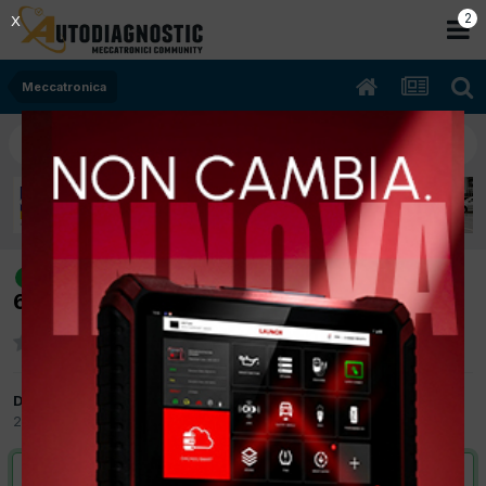
1
X
Meccatronica
[Ford Focus 02/2008 1560cc HHDA
risolto
66Kw Diesel] Difetto chiusura centralizzata
Da johnnyskatto
29 Marzo 2012
in
Meccatronica
VAI ALLA SOLUZIONE