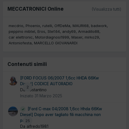
MECCATRONICI Online
(Visualizza tutti)
mecdrio
Phoenix
rutelli
OffDeMa
MAURI68
badwork
peppino mibtel
Eros
Stef.64
andy69
Armadillo88
car elettronic
Motordiagnosi1999
Maser
mirko29
Antoniofesta
MARCELLO GIOVANARDI
Contenuti simili
[FORD FOCUS 06/2007 1,6cc HHDA 66Kw
Diesel] CODICE AUTORADIO
2
Da Costantino
Iniziato
31 Marzo 2025
[Ford C-max 04/2008 1,6cc Hhda 66Kw
Diesel] Dopo aver tagliato fili macchina non
parte
25
Da alfredo1981