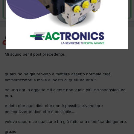
Risolta da autoronzoni,
18 Aprile 2012
autoronzoni
Inviato
29 Marzo 2012
Mi scuso per il post precedente.
qualcuno ha già provato a mattere assetto normale,cioè
ammortizzatori e molle al posto di quelli ad aria ?
ho una car in oggetto e il clente non vuole più le sospensioni ad
aria.
e dato che audi dice che non è possibile,rivenditore
ammortizzatori dice che è possibile......
volevo sapere se qualcuno ha già fatto una modifica del genere.
grazie