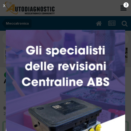
2
X
Meccatronica
[AUDI A6 allroad 04/2003 2500cc
risolto
AKE 132Kw Diesel] SOSPENSIONI AD ARIA
Da autoronzoni
29 Marzo 2012
in
Meccatronica
VAI ALLA SOLUZIONE