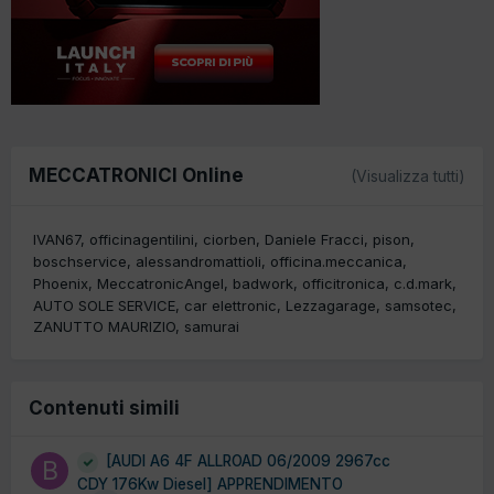
MECCATRONICI Online
(Visualizza tutti)
IVAN67
officinagentilini
ciorben
Daniele Fracci
pison
boschservice
alessandromattioli
officina.meccanica
Phoenix
MeccatronicAngel
badwork
officitronica
c.d.mark
AUTO SOLE SERVICE
car elettronic
Lezzagarage
samsotec
ZANUTTO MAURIZIO
samurai
Contenuti simili
[AUDI A6 4F ALLROAD 06/2009 2967cc
CDY 176Kw Diesel] APPRENDIMENTO