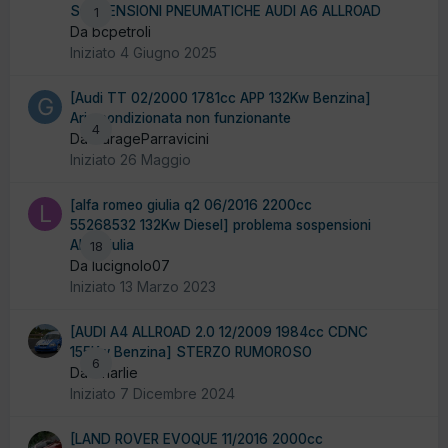
SOSPENSIONI PNEUMATICHE AUDI A6 ALLROAD
1
Da bcpetroli
Iniziato
4 Giugno 2025
[Audi TT 02/2000 1781cc APP 132Kw Benzina]
Aria condizionata non funzionante
4
Da GarageParravicini
Iniziato
26 Maggio
[alfa romeo giulia q2 06/2016 2200cc
55268532 132Kw Diesel] problema sospensioni
Alfa Giulia
18
Da lucignolo07
Iniziato
13 Marzo 2023
[AUDI A4 ALLROAD 2.0 12/2009 1984cc CDNC
155Kw Benzina] STERZO RUMOROSO
6
Da Charlie
Iniziato
7 Dicembre 2024
[LAND ROVER EVOQUE 11/2016 2000cc