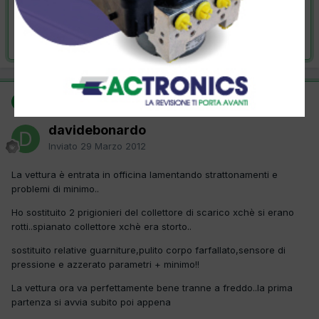
VAI ALLA SOLUZIONE
Risolta da davidebonardo,
29 Marzo 2012
SOLUZIONE
davidebonardo
Inviato
29 Marzo 2012
La vettura è entrata in officina lamentando strattonamenti e
problemi di minimo..
Ho sostituito 2 prigionieri del collettore di scarico xchè si erano
rotti..spianato collettore xchè era storto..
sostituito relative guarniture,pulito corpo farfallato,sensore di
pressione e azzerato parametri + minimo!!
La vettura ora va perfettamente bene tranne a freddo..la prima
partenza si avvia subito poi appena