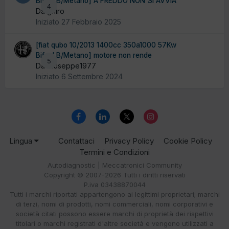
Bifuel B/Metano] A FREDDO NON SI AVVIA
4
Da ghiro
Iniziato
27 Febbraio 2025
[fiat qubo 10/2013 1400cc 350a1000 57Kw
Bifuel B/Metano] motore non rende
5
Da Giuseppe1977
Iniziato
6 Settembre 2024
Lingua
Contattaci
Privacy Policy
Cookie Policy
Termini e Condizioni
Autodiagnostic | Meccatronici Community
Copyright © 2007-2026 Tutti i diritti riservati
P.iva 03438870044
Tutti i marchi riportati appartengono ai legittimi proprietari; marchi
di terzi, nomi di prodotti, nomi commerciali, nomi corporativi e
società citati possono essere marchi di proprietà dei rispettivi
titolari o marchi registrati d'altre società e vengono utilizzati a