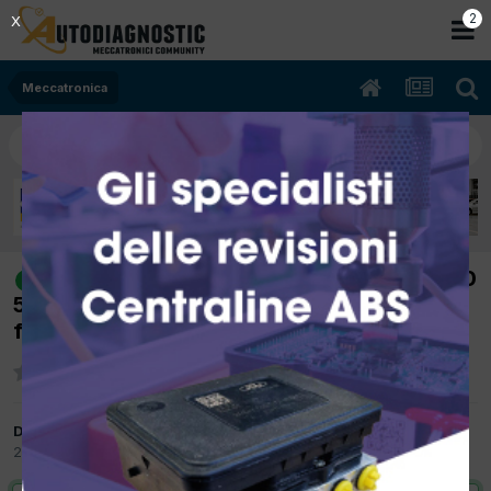
2
X
Meccatronica
[musa 1.4 07/2007 1400cc 350a1000
risolto
57Kw Benzina] si spegne appena accesa a
freddo
Da davidebonardo
29 Marzo 2012
in
Meccatronica