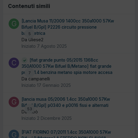
Contenuti simili
[Lancia Musa 11/2009 1400cc 350a1000 57Kw
Bifuel B/Gpl] P2226 circuito pressione
barometrica
5
Da Gliese2
Iniziato
7 Agosto 2025
[fiat grande punto 05/2015 1368cc
350A1000 57Kw Bifuel B/Metano] fiat grande
punto 1.4 benzina metano spia motore accesa
7
Da campanelli
Iniziato
17 Gennaio 2025
[lancia musa 05/2006 1.4cc 350a1000 57Kw
Bifuel B/Gpl] p0340 e p0016 fissi e alternati
53
Da Gibò
Iniziato
2 Dicembre 2025
[FIAT FIORINO 07/2011 1.4cc 350A1000 57Kw