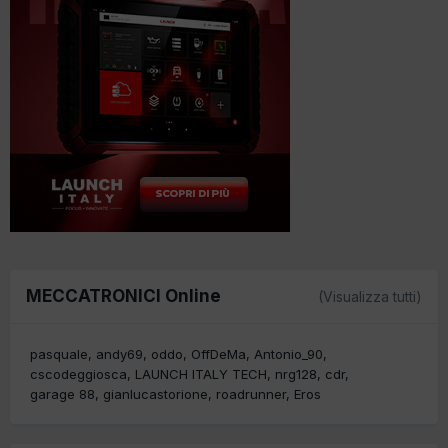
MECCATRONICI Online
(Visualizza tutti)
pasquale
andy69
oddo
OffDeMa
Antonio_90
cscodeggiosca
LAUNCH ITALY TECH
nrg128
cdr
garage 88
gianlucastorione
roadrunner
Eros