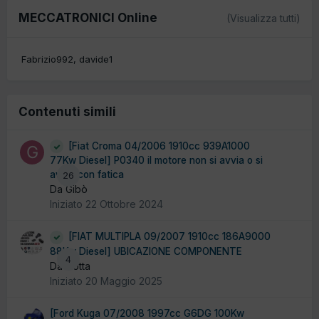
MECCATRONICI Online
(Visualizza tutti)
Fabrizio992
davide1
Contenuti simili
[Fiat Croma 04/2006 1910cc 939A1000
77Kw Diesel] P0340 il motore non si avvia o si
avvia con fatica
26
Da Gibò
Iniziato
22 Ottobre 2024
[FIAT MULTIPLA 09/2007 1910cc 186A9000
88Kw Diesel] UBICAZIONE COMPONENTE
4
Da Liotta
Iniziato
20 Maggio 2025
[Ford Kuga 07/2008 1997cc G6DG 100Kw