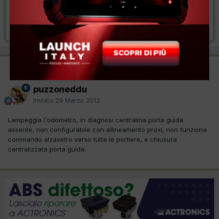
VAI ALLA SOLUZIONE
Risolta da puzzoneddu,
29 Marzo 2012
Moderatore
puzzoneddu
Inviato
29 Marzo 2012
Lampeggia l'odometro, in diagnosi centralina porta guida
assente, non configurabile con allineamento proxi, non funziona
commando alzavetro verso tutte le portiere, e chiusura
centralizzata porta guida.