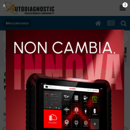
1
X
Meccatronica
[croma 12/2007 1910cc 939a1000
risolto
88Kw Diesel] odometro lampeggia non
funziona chiusura e alzavetro por
Da puzzoneddu
29 Marzo 2012
in
Meccatronica