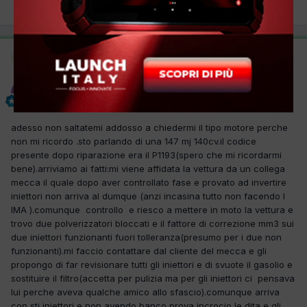
PREC
Pagina 1 di 2
AVANTI
Questo è un messaggio popolare.
elmiki1
Inviato
28 Marzo 2012
adesso non saltatemi addosso a chiedermi il tipo motore perche
non mi ricordo .sto parlando di una 147 mj 140cv.il codice
presente dopo riparazione era il P1193(spero che mi ricordarmi
bene).arriviamo ai fatti:mi viene affidata la vettura da un collega
mecca il quale dopo aver controllato fase e provato ad invertire
iniettori non arriva al dumque (anzi incasina tutto non facendo l
IMA ).comunque controllo e riesco a mettere in moto la vettura e
trovo due polverizzatori bloccati e il fattore di correzione mm3 sui
due iniettori funzionanti fuori tolleranza(presumo per i due non
funzionanti).mi faccio contattare dal cliente del mecca e gli
propongo di far revisionare tutti gli iniettori e di svuote il gasolio e
sostituire il filtro(accetta per pulizia ma per gli iniettori ci pensava
lui perche aveva qualche amico allo sfascio).comunque arriva
con sti iniettori e non avendo banco prova incrocio le dita e gli