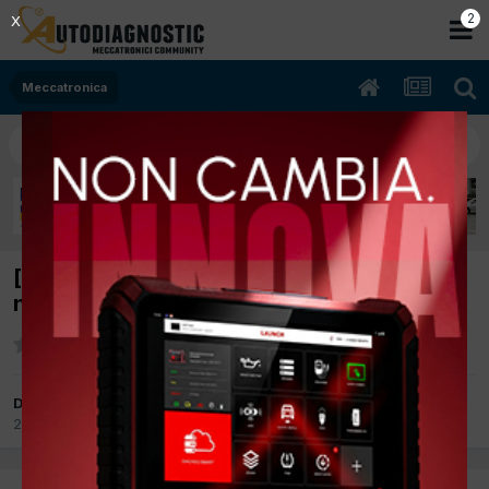
2
X
Meccatronica
[alfa 147 mj 03/2005 1900cc non mi ricordo
nnnKw Diesel] pressione alta gasolio
Da elmiki1
28 Marzo 2012
in
Meccatronica