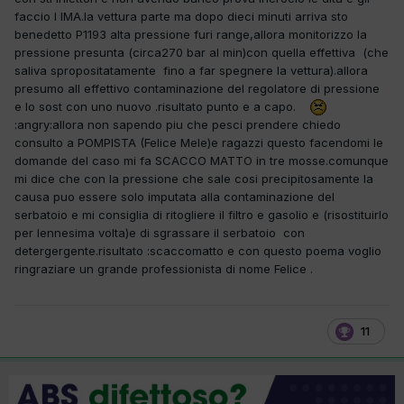
faccio l IMA.la vettura parte ma dopo dieci minuti arriva sto
benedetto P1193 alta pressione furi range,allora monitorizzo la
pressione presunta (circa270 bar al min)con quella effettiva (che
saliva spropositatamente fino a far spegnere la vettura).allora
presumo all effettivo contaminazione del regolatore di pressione
e lo sost con uno nuovo .risultato punto e a capo.
:angry:allora non sapendo piu che pesci prendere chiedo
consulto a POMPISTA (Felice Mele)e ragazzi questo facendomi le
domande del caso mi fa SCACCO MATTO in tre mosse.comunque
mi dice che con la pressione che sale cosi precipitosamente la
causa puo essere solo imputata alla contaminazione del
serbatoio e mi consiglia di ritogliere il filtro e gasolio e (risostituirlo
per lennesima volta)e di sgrassare il serbatoio con
detergergente.risultato :scaccomatto e con questo poema voglio
ringraziare un grande professionista di nome Felice .
11