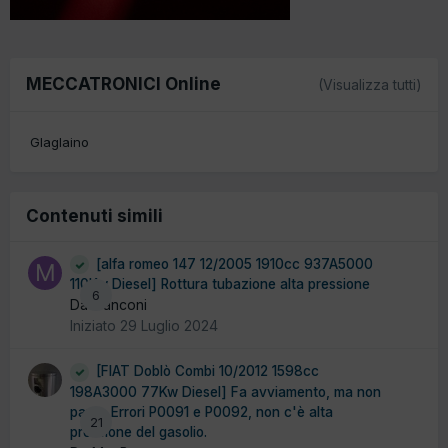
MECCATRONICI Online
(Visualizza tutti)
Glaglaino
Contenuti simili
[alfa romeo 147 12/2005 1910cc 937A5000
110Kw Diesel] Rottura tubazione alta pressione
6
Da manconi
Iniziato
29 Luglio 2024
[FIAT Doblò Combi 10/2012 1598cc
198A3000 77Kw Diesel] Fa avviamento, ma non
parte. Errori P0091 e P0092, non c'è alta
21
pressione del gasolio.