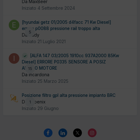
Da MaxBeer
Iniziato
4 Settembre 2024
[hyundai getz 01/2005 d4facc 71 Kw Diesel]
errore p0088 pressione rail troppo alta
5
Da eudy
Iniziato
21 Luglio 2021
[ALFA 147 03/2005 1910cc 937A2000 85Kw
Diesel] ERRORE P0335 SENSORE A POSIZ
ALBERO MOTORE
15
Da incardona
Iniziato
25 Marzo 2025
Posizione filtro gpl alta pressione impianto BRC
Da Phoenix
1
Iniziato
29 Giugno