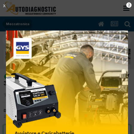
2
X
Meccatronica
[daewoo matiz 10/2000 800cc F8CV
risolto
38Kw Benzina] cestello pompa difettoso
Da michele s
28 Marzo 2012
in
Meccatronica
VAI ALLA SOLUZIONE