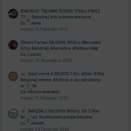
[DAEWOO TACUMA 11/2000 1761cc F18S2
72Kw Benzina] Info schema iniezione
4
Da ludema
Iniziato
19 Febbraio 2025
[Smart Fortwo 06/2006 1000cc Mercedes
52Kw Benzina] Alternatore difettoso Help
0
Da dautom
Iniziato
25 Novembre 2024
[opel corsa d 08/2012 1.2cc a12xer 63Kw
Benzina] minimo difettoso e accelerazione
anomala
7
Da officina smeraldo
Iniziato
13 Febbraio 2025
[MAZDA 3 06/2009 1600cc Z6 77Kw
Benzina] Sostituzione pompa benzina
2
Da badwork
Iniziato
24 Febbraio 2025