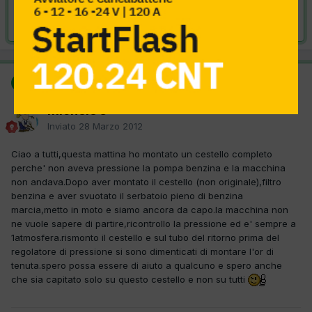
Risolta da michele s,
28 Marzo 2012
SOLUZIONE
michele s
Inviato
28 Marzo 2012
Ciao a tutti,questa mattina ho montato un cestello completo
perche' non aveva pressione la pompa benzina e la macchina
non andava.Dopo aver montato il cestello (non originale),filtro
benzina e aver svuotato il serbatoio pieno di benzina
marcia,metto in moto e siamo ancora da capo.la macchina non
ne vuole sapere di partire,ricontrollo la pressione ed e' sempre a
1atmosfera.rismonto il cestello e sul tubo del ritorno prima del
regolatore di pressione si sono dimenticati di montare l'or di
tenuta.spero possa essere di aiuto a qualcuno e spero anche
che sia capitato solo su questo cestello e non su tutti