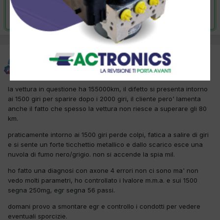
Risolta da max72,
27 Maggio 2012
max72
Inviato
27 Marzo 2012
la vettura in questione ha 155000km, il difetto si presenta intorno
ai 1500 giri per sparire dopo i 2000 giri, il cliente pero' lamenta
anche il fatto che spesso la vettura non riesce a superare gli 80
km.
praticamente intorno ai 1500 giri perde colpi, fatica a salire di giri
e si sente un forte ticchettio metallico e dallo scarico esce una
nuvola di fumo nero/grigio. non si accende la spia mil.
ho fatto una diagnosi con axone 4 errori non ci sono ma' non
vedo molti parametri, ho controllato i lvalore m.m.a. e sui 1500
segna 250mg, egr segna 56 passi.
domani provo a smontare egr e controllo i condotti per vedere
eventuali sporcizie.