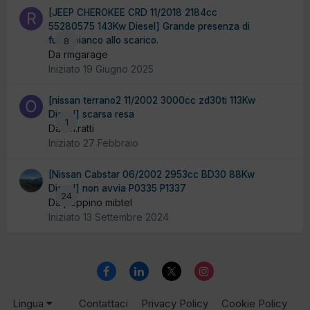
[JEEP CHEROKEE CRD 11/2018 2184cc
55280575 143Kw Diesel] Grande presenza di
fumo bianco allo scarico.
8
Da rmgarage
Iniziato
19 Giugno 2025
[nissan terrano2 11/2002 3000cc zd30ti 113Kw
Diesel] scarsa resa
1
Da off.ratti
Iniziato
27 Febbraio
[Nissan Cabstar 06/2002 2953cc BD30 88Kw
Diesel] non avvia P0335 P1337
24
Da peppino mibtel
Iniziato
13 Settembre 2024
Lingua
Contattaci
Privacy Policy
Cookie Policy