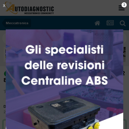
3
X
Meccatronica
[nissan almera 07/2002 2184cc YD22
risolto
84Kw Diesel] perdita di colpi e fumo
Da max72
27 Marzo 2012
in
Meccatronica
VAI ALLA SOLUZIONE