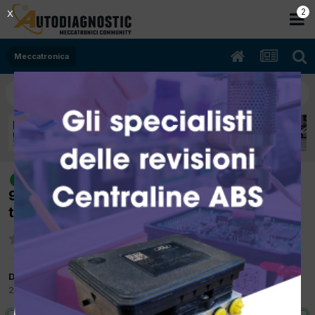
1
X
Meccatronica
[lancia lybra 04/2004 1910cc
risolto
937A2000 85Kw Diesel] programmazione
telecomando originale
Da alfredo1981
27 Marzo 2012
in
Meccatronica