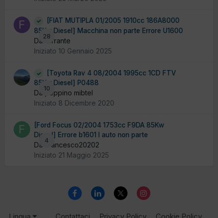
[FIAT MUTIPLA 01/2005 1910cc 186A8000
85Kw Diesel] Macchina non parte Errore U1600
28
Da ferrante
Iniziato
10 Gennaio 2025
[Toyota Rav 4 08/2004 1995cc 1CD FTV
85Kw Diesel] P0488
10
Da peppino mibtel
Iniziato
8 Dicembre 2020
[Ford Focus 02/2004 1753cc F9DA 85Kw
Diesel] Errore b1601 l auto non parte
4
Da Francesco20202
Iniziato
21 Maggio 2025
Lingua
Contattaci
Privacy Policy
Cookie Policy