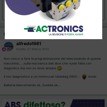
VAI ALLA SOLUZIONE
Risolta da alfredo1981,
27 Marzo 2012
SOLUZIONE
alfredo1981
Inviato
27 Marzo 2012
Non riesco a fare la programmazione del telecomando di questa
macchina.......sulla mia banca dati dice che vuole fatta con
diagostico ma non so dove andare
..
Il mio diagnostico e un motorscan totaldiag 5800.....
:book:
Batteria telecomando ok...fusibile ok....