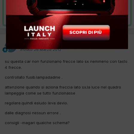
VAI ALLA SOLUZIONE
Risolta da tronconeroberto,
12 Aprile 2012
tronconeroberto
Inviato
26 Marzo 2012
su questa car non funzionano frecce lato sx nemmeno con tasto
4 frecce.
controllato fusib.lampadadine .
attenzione quando si aziona freccia lato sx.la luce nel quadro
lampeggia come se tutto funzionasse
regolare.quindi esludo leva devio.
dalle diagnosi nessun errore .
consigli -magari qualche schema?