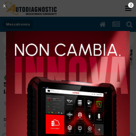
1
X
Meccatronica
[mini one diesel 12/2004 1400cc n.n
risolto
55Kw Diesel] non funzionano le frecce solo
lato sinistro
Da tronconeroberto
26 Marzo 2012
in
Meccatronica