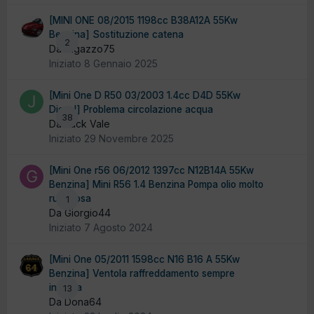
[MINI ONE 08/2015 1198cc B38A12A 55Kw
Benzina] Sostituzione catena
2
Da ragazzo75
Iniziato
8 Gennaio 2025
[Mini One D R50 03/2003 1.4cc D4D 55Kw
Diesel] Problema circolazione acqua
38
Da Jack Vale
Iniziato
29 Novembre 2025
[Mini One r56 06/2012 1397cc N12B14A 55Kw
Benzina] Mini R56 1.4 Benzina Pompa olio molto
rumorosa
1
Da Giorgio44
Iniziato
7 Agosto 2024
[Mini One 05/2011 1598cc N16 B16 A 55Kw
Benzina] Ventola raffreddamento sempre
inserita
13
Da Dona64