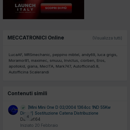
MECCATRONICI Online
(Visualizza tutti)
LucaAF
MRSmechanic
peppino mibtel
andy69
luca grigis
Moramor81
maximec
smuuu
Invictus
ciorben
Eros
apollokid
giana
MecITA
Mark747
Autofficina5.8
Autofficina Scalerandi
Contenuti simili
[Mini Mini One D 02/2004 1364cc 1ND 55Kw
Diesel] Sostituzione Catena Distribuzione
4
Da Stef.64
Iniziato
20 Febbraio