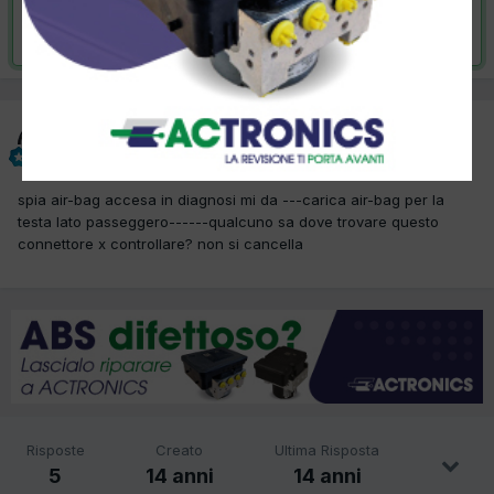
Risolta da dino,
26 Marzo 2012
dino
Inviato
26 Marzo 2012
spia air-bag accesa in diagnosi mi da ---carica air-bag per la
testa lato passeggero------qualcuno sa dove trovare questo
connettore x controllare? non si cancella
Risposte
Creato
Ultima Risposta
5
14 anni
14 anni