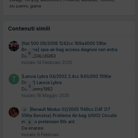
ziu juanni
giana
Contenuti simili
[fiat 500 09/2008 1242cc 169a4000 51Kw
Benzina] spia air-bag accesa diagnosi non entra
6
Da MEDALUIGI63
Iniziato
14 Febbraio 2025
[Lancia Lybra 04/2002 2.4cc 841c000 110Kw
Diesel] Lancia Lybra
3
Da Tommy1982
Iniziato
16 Maggio 2025
[Renault Modus 02/2005 1149cc D4F D7
55Kw Benzina] Problema Air-bag: b1002 Circuito
innesco pretension Bfs ant
8
Da enaresi
Iniziato
9 Febbraio