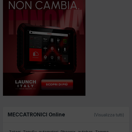
MECCATRONICI Online
(Visualizza tutti)
Zetagi
TonySy
automotori
Phoenix
autobas
Tommo