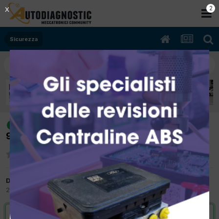
2
X
Sicurezza
[lybra sw jtd 03/2003 1900cc
risolto
937a2000 085Kw Diesel] air-bag
Da dino
26 Marzo 2012
in
Sicurezza
VAI ALLA SOLUZIONE