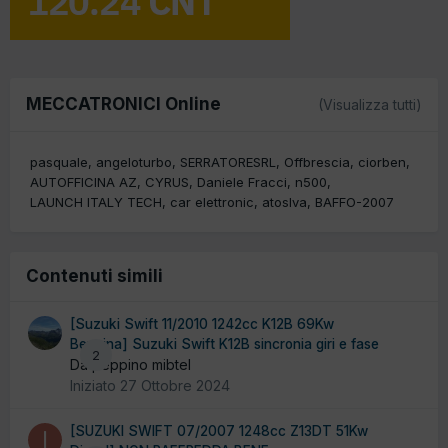
MECCATRONICI Online
(Visualizza tutti)
pasquale
angeloturbo
SERRATORESRL
Offbrescia
ciorben
AUTOFFICINA AZ
CYRUS
Daniele Fracci
n500
LAUNCH ITALY TECH
car elettronic
atoslva
BAFFO-2007
Contenuti simili
[Suzuki Swift 11/2010 1242cc K12B 69Kw
Benzina] Suzuki Swift K12B sincronia giri e fase
2
Da peppino mibtel
Iniziato
27 Ottobre 2024
[SUZUKI SWIFT 07/2007 1248cc Z13DT 51Kw