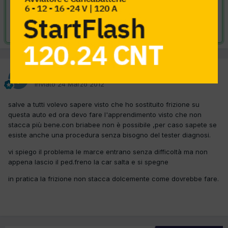
VAI ALLA SOLUZIONE
Risolta da tronconeroberto,
27 Marzo 2012
tronconeroberto
Inviato
24 Marzo 2012
salve a tutti volevo sapere visto che ho sostituito frizione su
questa auto ed ora devo fare l'apprendimento visto che non
stacca più bene.con briabee non è possibile ,per caso sapete se
esiste anche una procedura senza bisogno del tester diagnosi.
vi spiego il problema le marce entrano senza difficoltà ma non
appena lascio il ped.freno la car salta e si spegne
in pratica la frizione non stacca dolcemente come dovrebbe fare.