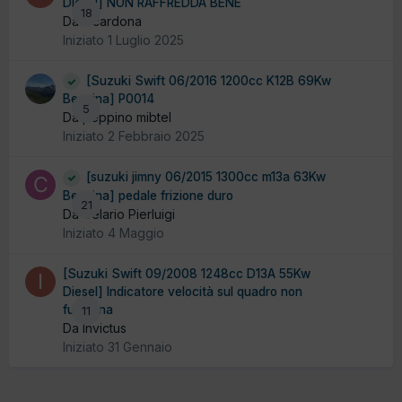
Diesel] NON RAFFREDDA BENE
18
Da incardona
Iniziato
1 Luglio 2025
[Suzuki Swift 06/2016 1200cc K12B 69Kw
Benzina] P0014
5
Da peppino mibtel
Iniziato
2 Febbraio 2025
[suzuki jimny 06/2015 1300cc m13a 63Kw
Benzina] pedale frizione duro
21
Da Celario Pierluigi
Iniziato
4 Maggio
[Suzuki Swift 09/2008 1248cc D13A 55Kw
Diesel] Indicatore velocità sul quadro non
funziona
11
Da Invictus
Iniziato
31 Gennaio