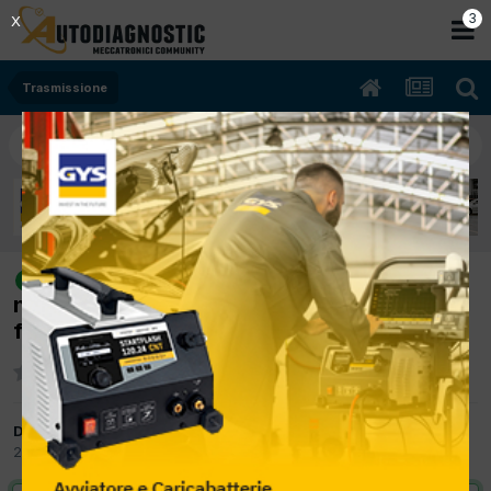
2
X
Trasmissione
[suzuki swift 07/2007 1300cc nn
risolto
nnKw Benzina] procedura apprendimento
frizione.cambio automatico.
Da tronconeroberto
24 Marzo 2012
in
Trasmissione