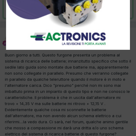
Risolta da wolf,
21 Marzo 2012
wolf
Inviato
20 Marzo 2012
Buon giorno a tutti. Questo furgone presenta un problema al
sistema di ricarica delle batterie; innanzitutto specifico che sotto il
sedile lato guida sono montate due batterie ma, apparentemente
non sono collegate in parallelo. Presumo che verranno collegate
in parallelo da qualche teleruttore quando il motore è in moto e
l'alternatore carica. Dico "presumo" perché non mi sono mai
imbattuto prima in un impianto di questo tipo e non ne conosco le
caratteristiche. Il problema è che in uscita dall'alternatore mi
trovo + 14,35 V ma sulle batterie mi ritrovo + 12,15 V .
Evidentemente qualche cosa mi sconnette le batterie
dall'alternatore, ma non avendo alcun schema elettrico a cui
riferirmi....la vedo dura. Ci sarà, nel forum, qualche animo gentile
che mosso a compassione mi darà una dritta e/o uno schema
elettrico del sistema di ricarica batterie di questo furgone?