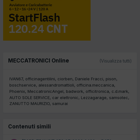
MECCATRONICI Online
(Visualizza tutti)
IVAN67
officinagentilini
ciorben
Daniele Fracci
pison
boschservice
alessandromattioli
officina.meccanica
Phoenix
MeccatronicAngel
badwork
officitronica
c.d.mark
AUTO SOLE SERVICE
car elettronic
Lezzagarage
samsotec
ZANUTTO MAURIZIO
samurai
Contenuti simili