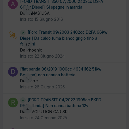
[FORD TRANSIT 350 07/2000 2402cc D2FA
66Kw Diesel] Si spegne in marcia
14
Da ANNA81LISA
Iniziato
15 Giugno 2016
[Ford Transit 09/2003 2402cc D2FA 66Kw
Diesel] Da caldo fuma bianco grigio fino a
fermarsi
37
Da Phoenix
Iniziato
22 Giugno 2024
[fiat panda 06/2019 1000cc 46341162 51Kw
Benzina] non ricarica batteria
10
Da dierre
Iniziato
26 Giugno 2025
[FORD TRANSIT 04/2022 1995cc BKFD
95.Kw Ibrida] Non carica batteria 12v
4
Da REVOLUTION CAR SRL
Iniziato
24 Gennaio 2025