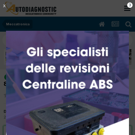
2
X
Meccatronica
[TRANSIT 03/2007 2402cc JXFA
risolto
85Kw Diesel] Anomalia ricarica batterie
Da wolf
20 Marzo 2012
in
Meccatronica
VAI ALLA SOLUZIONE