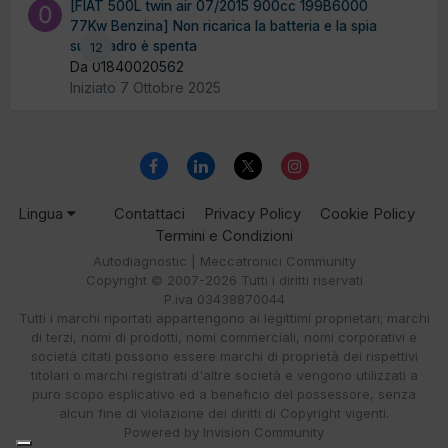
[FIAT 500L twin air 07/2015 900cc 199B6000
77Kw Benzina] Non ricarica la batteria e la spia
sul quadro è spenta
12
Da 01840020562
Iniziato
7 Ottobre 2025
Lingua
Contattaci
Privacy Policy
Cookie Policy
Termini e Condizioni
Autodiagnostic | Meccatronici Community
Copyright © 2007-2026 Tutti i diritti riservati
P.iva 03438870044
Tutti i marchi riportati appartengono ai legittimi proprietari; marchi
di terzi, nomi di prodotti, nomi commerciali, nomi corporativi e
società citati possono essere marchi di proprietà dei rispettivi
titolari o marchi registrati d'altre società e vengono utilizzati a
puro scopo esplicativo ed a beneficio del possessore, senza
alcun fine di violazione dei diritti di Copyright vigenti.
Powered by Invision Community