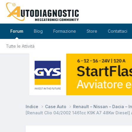
Forum
Blog
Formazione
Store
Contattaci
Tutte le Attività
Indice
Case Auto
Renault – Nissan – Dacia – In
[Renault Clio 04/2002 1461cc K9K A7 48Kw Diesel] A