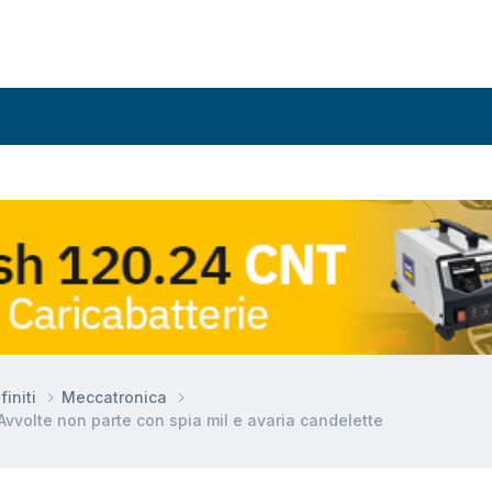
finiti
Meccatronica
vvolte non parte con spia mil e avaria candelette