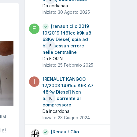
Da cortianaa
Iniziato
30 Agosto 2025
[renault clio 2019
10/2019 1461cc k9k u8
63Kw Diesel] spia ad
blue nessun errore
5
nelle centraline
Da FIORINI
Iniziato
25 Febbraio 2025
[RENAULT KANGOO
12/2003 1461cc K9K A7
48Kw Diesel] Non
arriva corrente al
16
compressore
Da incardona
ura
Iniziato
23 Giugno 2024
le!
[Renault Clio