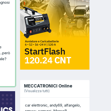
agnosi
e
...però
ile?
MECCATRONICI Online
(Visualizza tutti)
car elettronic
andy69
alfangelo
smuuu
samurai
MarcoB