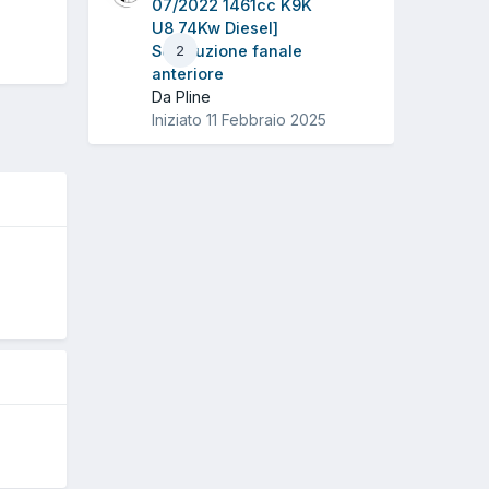
07/2022 1461cc K9K
U8 74Kw Diesel]
Sostituzione fanale
2
anteriore
Da Pline
Iniziato
11 Febbraio 2025
O