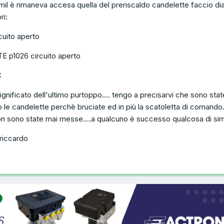
mil è rimaneva accesa quella del preriscaldo candelette faccio di
ri:
uito aperto
p1026 circuito aperto
C
 significato dell'ultimo purtoppo.... tengo a precisarvi che sono stat
ro le candelette perchè bruciate ed in più la scatoletta di comando
on sono state mai messe....a qualcuno è successo qualcosa di sim
 riccardo