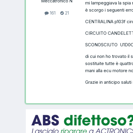
Meccatronico N
mi lampeggiava la spia 
è scorgo i seguenti erro
161
21
CENTRALINA p103f circ
CIRCUITO CANDELETTE 
SCONOSCIUTO U1D0
di cui non ho trovato il
sostituite tutte è quatt
mani alla ecu motore n
Grazie in anticipo saluti