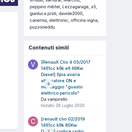
peppino mibtel
Lezzagarage
x5
gianluca prati
davide2000
canemia
elettronic
officina vigna
puzzoneddu
Contenuti simili
[Renault Clio 4 03/2017
1461cc k9k e6 66Kw
Diesel] Spia avaria
alternatore ON e
6
messaggio "guasto
elettrico pericolo"
Da vampirello
Iniziato
28 Luglio 2020
[renault clio 02/2019
1461cc k9k 80Kw
Diesel] codice radio
2