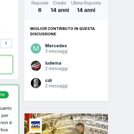
n
Risposte
Creato
Ultima Risposta
6
14 anni
14 anni
MIGLIOR CONTRIBUTO IN QUESTA
DISCUSSIONE
1
Mercedes
3 messaggi
ludema
2 messaggi
cdr
2 messaggi
ONE
quanto
a per
e non è
tiva