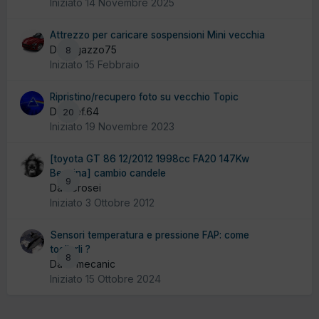
Iniziato
14 Novembre 2025
Attrezzo per caricare sospensioni Mini vecchia
Da ragazzo75
8
Iniziato
15 Febbraio
Ripristino/recupero foto su vecchio Topic
Da Stef.64
20
Iniziato
19 Novembre 2023
[toyota GT 86 12/2012 1998cc FA20 147Kw
Benzina] cambio candele
9
Da zerosei
Iniziato
3 Ottobre 2012
Sensori temperatura e pressione FAP: come
toglierli ?
8
Da El mecanic
Iniziato
15 Ottobre 2024