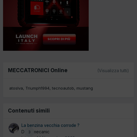
MECCATRONICI Online
(Visualizza tutti)
atoslva
Triumph1994
tecnoautob
mustang
Contenuti simili
La benzina vecchia corrode ?
Da El mecanic
3