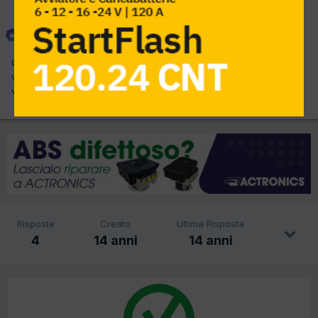
Phoenix
Inviato
19 Marzo 2012
Qualcuno sa dove recuperare una sorta di legenda dove poter
vedere se è una candela calda o fredda in particolar modo delle
vecchie Champion?
Risposte
Creato
Ultima Risposta
4
14 anni
14 anni