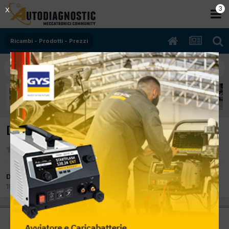
2
X
Ricambi - Prodotti - Prezzi
[Vecchie candele] Listino temperatura
Da Phoenix
19 Marzo 2012
in
Ricambi - Prodotti - Prezzi
Amministratore