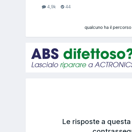
4,9k
44
qualcuno ha il percorso
Le risposte a quest
contrasseg