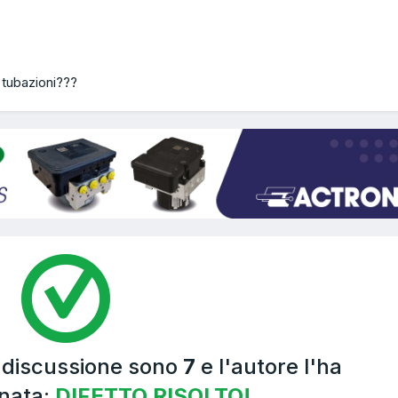
 tubazioni???
a discussione sono
7
e l'autore l'ha
nata:
DIFETTO RISOLTO!