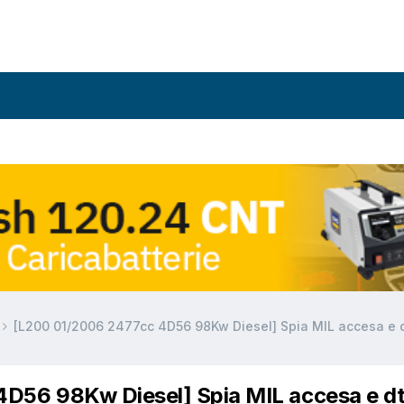
[L200 01/2006 2477cc 4D56 98Kw Diesel] Spia MIL accesa e 
D56 98Kw Diesel] Spia MIL accesa e d