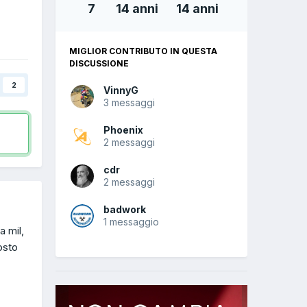
7
14 anni
14 anni
MIGLIOR CONTRIBUTO IN QUESTA
DISCUSSIONE
2
VinnyG
3 messaggi
Phoenix
2 messaggi
cdr
2 messaggi
badwork
1 messaggio
a mil,
osto