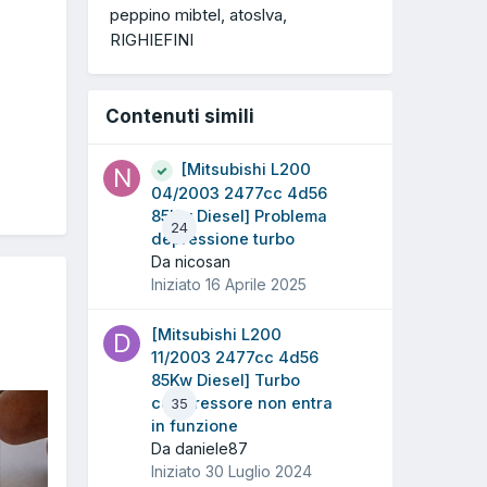
peppino mibtel
atoslva
RIGHIEFINI
Contenuti simili
[Mitsubishi L200
04/2003 2477cc 4d56
85Kw Diesel] Problema
24
depressione turbo
Da nicosan
Iniziato
16 Aprile 2025
[Mitsubishi L200
11/2003 2477cc 4d56
85Kw Diesel] Turbo
compressore non entra
35
in funzione
Da daniele87
Iniziato
30 Luglio 2024