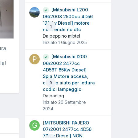
[Mitsubishi L200
06/2008 2500cc 4D56
123Kw Diesel] motore
1
non rende no dtc
Da peppino mibtel
Iniziato
1 Giugno 2025
ura
[Mitsubishi l200
le!
06/2002 2477cc
4D56T 85Kw Diesel]
Spia Motore accesa,
chiedo aiuto per lettura
9
codici lampeggio
Da paolog
Iniziato
20 Settembre
2024
[MITSUBISHI PAJERO
07/2001 2477cc 4D56
73Kw Diesel] NON