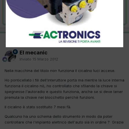
VAI ALLA SOLUZIONE
Risolta da El mecanic,
15 Marzo 2012
Moderatore
SOLUZIONE
El mecanic
Inviato
15 Marzo 2012
Nella macchina del titolo non funziona il cicalino luci accese.
Ho ponticellato i fili dell'interuttore porta ma mentre la luce interna
funziona il cicalino nò, ho controllato che sfilando la chiave si
spegnesse l'autoradio e questo funziona, anche se si deve tener
premuta la chiave nel blocchetto perchè funzioni.
Il cicalino è stato sostituito 7 mesi fà.
Qualcuno ha uno schema dello strumento in modo da poter
controllare che l'impianto elettrico dell'auto sia in ordine ? Grazie