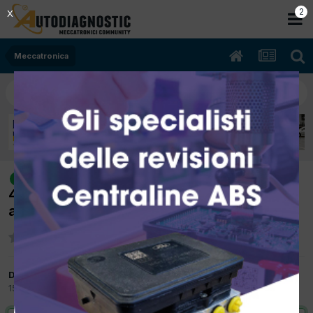
1
X
Meccatronica
[Polo 1.9 SDI 05/2000 1896cc AGD
risolto
47Kw Diesel] Non funziona il cicalino luci
accese
Da El mecanic
15 Marzo 2012
in
Meccatronica