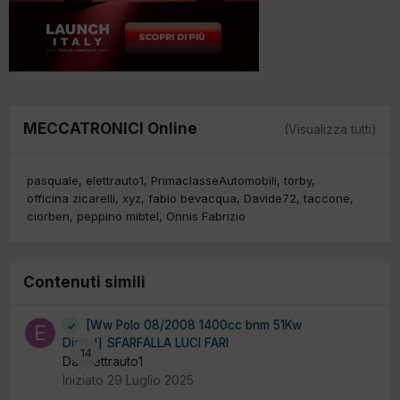
MECCATRONICI Online
(Visualizza tutti)
pasquale
elettrauto1
PrimaclasseAutomobili
torby
officina zicarelli
xyz
fabio bevacqua
Davide72
taccone
ciorben
peppino mibtel
Onnis Fabrizio
Contenuti simili
[Ww Polo 08/2008 1400cc bnm 51Kw
Diesel] SFARFALLA LUCI FARI
14
Da elettrauto1
Iniziato
29 Luglio 2025