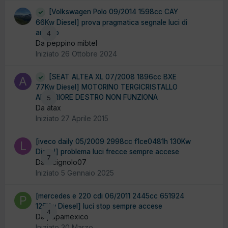
[Volkswagen Polo 09/2014 1598cc CAY
66Kw Diesel] prova pragmatica segnale luci di
arresto
4
Da peppino mibtel
Iniziato
26 Ottobre 2024
[SEAT ALTEA XL 07/2008 1896cc BXE
77Kw Diesel] MOTORINO TERGICRISTALLO
ANTERIORE DESTRO NON FUNZIONA
5
Da atax
Iniziato
27 Aprile 2015
[iveco daily 05/2009 2998cc f1ce0481h 130Kw
Diesel] problema luci frecce sempre accese
7
Da lucignolo07
Iniziato
5 Gennaio 2025
[mercedes e 220 cdi 06/2011 2445cc 651924
125Kw Diesel] luci stop sempre accese
4
Da papamexico
Iniziato
30 Marzo