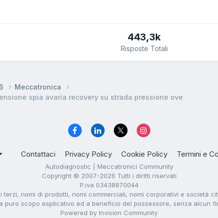
443,3k
Risposte Totali
DS
Meccatronica
ensione spia avaria recovery su strada pressione ove
Contattaci
Privacy Policy
Cookie Policy
Termini e Co
Autodiagnostic | Meccatronici Community
Copyright © 2007-2026 Tutti i diritti riservati
P.iva 03438870044
di terzi, nomi di prodotti, nomi commerciali, nomi corporativi e società ci
i a puro scopo esplicativo ed a beneficio del possessore, senza alcun fine 
Powered by Invision Community