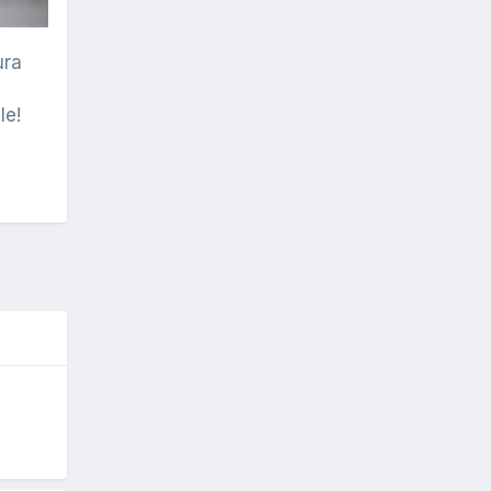
ura
le!
O