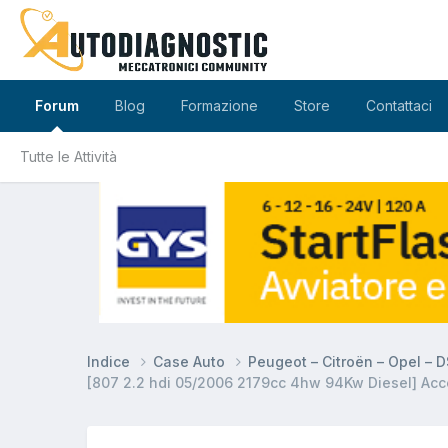
Forum
Blog
Formazione
Store
Contattaci
Tutte le Attività
Indice
Case Auto
Peugeot – Citroën – Opel – 
[807 2.2 hdi 05/2006 2179cc 4hw 94Kw Diesel] Acc