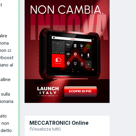
t
lire
ziona
non ci
erboost
iano al
alline
sulla
ionaria
vato
MECCATRONICI Online
e non
(Visualizza tutti)
 detto