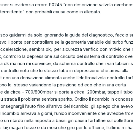
iner si evidenzia errore P0245 “con descrizione valvola overboos
ntermittente” con probabili causa come in allegato.
sco guidarmi da solo ignorando la guida del diagnostico, faccio sa
llevo il ponte per controllare se la geometria variabile del turbo fun
ccelerazione, sembra ok, per sicurezza verifico con mitivic che 
, controllo la depressione sul circuito del sistema di controllo ov
ok ma non mi convince, da schema controllo che i vari tubicini s
 controllo noto che lo stesso tubo in depressione che arriva alla
 con una derivazione alimenta anche l’elettrovalvola controllo farf
ono le stesse variandone la posizione ed eco che in una certa
e da circa – 700/800mbar si porta a circa -200mbar, tappo il tubo 
su strada il problema sembra sparito. Ordino il ricambio in concess
consegnargli l’auto fino all’arrivo del ricambio, gli spiego che avevo
l ricambio arrivava a giorni, l’unico inconveniente che avrebbe tro
 un ritardo nella risposta a bassi giri causa farfalline sul collettor
ui; magari fosse e da mesi che giro per le officine, l’ultimo mi ha