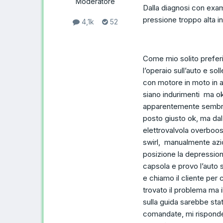
Moderatore
Dalla diagnosi con exam
pressione troppo alta i
4,1k
52
Come mio solito preferi
l’operaio sull’auto e so
con motore in moto in a
siano indurimenti ma ok
apparentemente sembra 
posto giusto ok, ma dal
elettrovalvola overboost
swirl, manualmente azi
posizione la depression
capsola e provo l’auto 
e chiamo il cliente per 
trovato il problema ma i
sulla guida sarebbe stato
comandate, mi risponde l