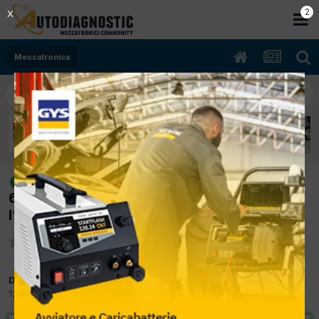
2
X
Meccatronica
[Ford C-Max 11/2003 1.600cc ????
risolto
66Kw Diesel] Ora e data si azzerano dopo
l'avviamento.
Da giuliano279
12 Marzo 2012
in
Meccatronica