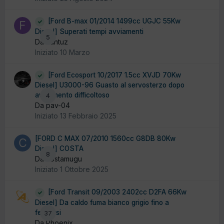
[Ford B-max 01/2014 1499cc UGJC 55Kw
Diesel] Superati tempi avviamenti
5
Da Fantuz
Iniziato
10 Marzo
[Ford Ecosport 10/2017 1.5cc XVJD 70Kw
Diesel] U3000-96 Guasto al servosterzo dopo
avviamento difficoltoso
4
Da pav-04
Iniziato
13 Febbraio 2025
[FORD C MAX 07/2010 1560cc G8DB 80Kw
Diesel] COSTA
8
Da costamugu
Iniziato
1 Ottobre 2025
[Ford Transit 09/2003 2402cc D2FA 66Kw
Diesel] Da caldo fuma bianco grigio fino a
fermarsi
37
Da Phoenix