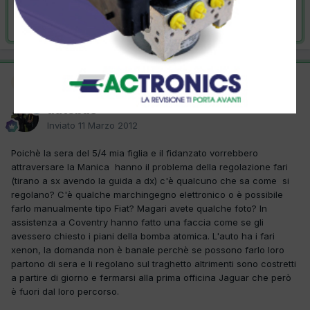
Risolta da autobas,
11 Marzo 2012
Moderatore
SOLUZIONE
autobas
Inviato
11 Marzo 2012
Poichè la sera del 5/4 mia figlia e il fidanzato vorrebbero
attraversare la Manica hanno il problema della regolazione fari
(tirano a sx avendo la guida a dx) c'è qualcuno che sa come si
regolano? C'è qualche marchingegno elettronico o è possibile
farlo manualmente tipo Fiat? Magari avete qualche foto? In
assistenza a Coventry hanno fatto una faccia come se gli
avessero chiesto i piani della bomba atomica. L'auto ha i fari
xenon, la domanda non è banale perchè se possono farlo loro
partono di sera e li regolano sul traghetto altrimenti sono costretti
a partire di giorno e fermarsi alla prima officina Jaguar che però
è fuori dal loro percorso.