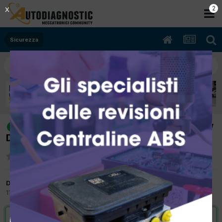
2
X
Sicurezza
[Jaguar XF 07/2011 3.0 Ajv6d 240Kw
risolto
Diesel] [Regolazione fari]
Da autobas
11 Marzo 2012
in
Sicurezza
VAI ALLA SOLUZIONE