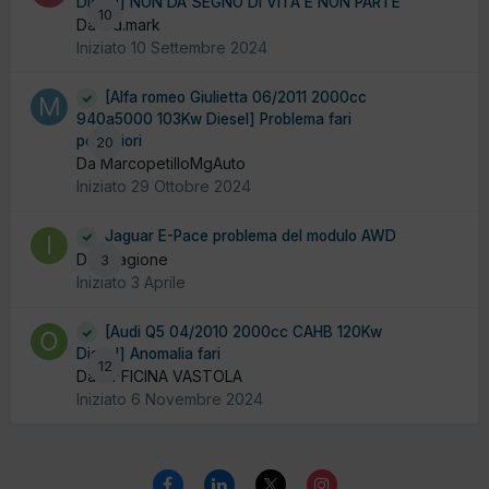
Diesel] NON DA SEGNO DI VITA E NON PARTE
10
Da c.d.mark
Iniziato
10 Settembre 2024
[Alfa romeo Giulietta 06/2011 2000cc
940a5000 103Kw Diesel] Problema fari
posteriori
20
Da MarcopetilloMgAuto
Iniziato
29 Ottobre 2024
Jaguar E-Pace problema del modulo AWD
Da ilGagione
3
Iniziato
3 Aprile
[Audi Q5 04/2010 2000cc CAHB 120Kw
Diesel] Anomalia fari
12
Da OFFICINA VASTOLA
Iniziato
6 Novembre 2024