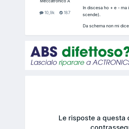
Meccatronico A
In discesa ho + e - ma i
10,9k
187
scende).
Da schema non mi dice c
Le risposte a questa
contrasseg