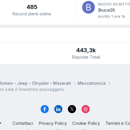
NUOVO ISCRITT
485
Bruce26
Record utenti online
Iscritto
1 ora fa
443,3k
Risposte Totali
a Romeo – Jeep – Chrysler – Maserati
Meccatronica
 sale il finestrino passaggero.
Contattaci
Privacy Policy
Cookie Policy
Termini e Co