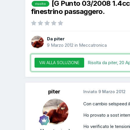
[G Punto 03/2008 1.4cc
risolto
finestrino passaggero.
Da piter
9 Marzo 2012
in
Meccatronica
Risolta da piter,
20 Ap
VAI ALLA SOLUZIONE
piter
Inviato
9 Marzo 2012
Con cambio selspeed il 
Ho provato a sost inter
Ho verificato le tension