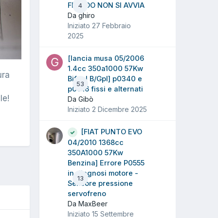
FREDDO NON SI AVVIA
4
Da ghiro
Iniziato
27 Febbraio
2025
[lancia musa 05/2006
1.4cc 350a1000 57Kw
ura
Bifuel B/Gpl] p0340 e
53
p0016 fissi e alternati
le!
Da Gibò
Iniziato
2 Dicembre 2025
[FIAT PUNTO EVO
04/2010 1368cc
350A1000 57Kw
Benzina] Errore P0555
in diagnosi motore -
13
Sensore pressione
servofreno
Da MaxBeer
Iniziato
15 Settembre