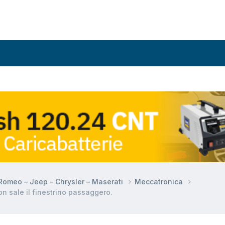
a Romeo – Jeep – Chrysler – Maserati
Meccatronica
 sale il finestrino passaggero.