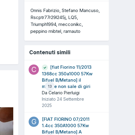
Onnis Fabrizio
Stefano Mancuso
Rscptr77r29l245j
LQ5
Triumph1994
mecconikc
peppino mibtel
ramauto
Contenuti simili
[fiat Fiorino 11/2013
1368cc 350a1000 57Kw
Bifuel B/Metano] il
motore non sale di giri
13
Da Celario Pierluigi
Iniziato
24 Settembre
2025
[FIAT FIORINO 07/2011
1.4cc 350A1000 57Kw
Bifuel B/Metano] A