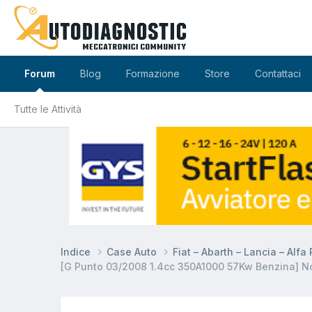
Forum
Blog
Formazione
Store
Contattaci
Tutte le Attività
Indice
Case Auto
Fiat – Abarth – Lancia – Alf
[G Punto 03/2008 1.4cc 350A1000 57Kw Benzina] Non