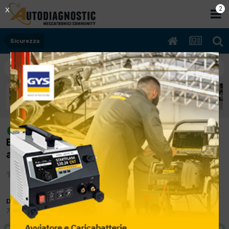
1
X
Sicurezza
[slk 200 02/2006 2000cc 171422 Kw
risolto
Benzina] Problema pretens. dopo innesco
airbag
Da Audi SP
7 Marzo 2012
in
Sicurezza