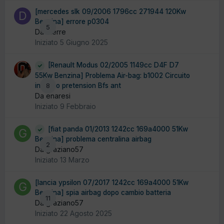
[mercedes slk 09/2006 1796cc 271944 120Kw
Benzina] errore p0304
5
Da dierre
Iniziato
5 Giugno 2025
[Renault Modus 02/2005 1149cc D4F D7
55Kw Benzina] Problema Air-bag: b1002 Circuito
innesco pretension Bfs ant
8
Da enaresi
Iniziato
9 Febbraio
[fiat panda 01/2013 1242cc 169a4000 51Kw
Benzina] problema centralina airbag
2
Da graziano57
Iniziato
13 Marzo
[lancia ypsilon 07/2017 1242cc 169a4000 51Kw
Benzina] spia airbag dopo cambio batteria
11
Da graziano57
Iniziato
22 Agosto 2025