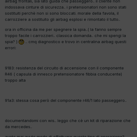
airbag frontali, sia lato guida che passeggero.. il cliente non
indossava cinture di sicurezza.. i pretensionatori non sono stati
sostituiti perchè non si sono bloccati. morale della favola, il
carrozziere a sostituito gli airbag esplosi e rimontato il tutto..
ora in officina da me per spegnere la spia..( la fanno sempre
troppo facile i carrozzieri.. classica domanda.. che mi spengi la
spia? )
.. cmq diagnostico e trovo in centralina airbag questi
errori:
9183: resistenza del circuito di accensione con il componente
R46 ( capsula di innesco pretensionatore fibbia conducente)
troppo alta
91a3: stessa cosa però del componente r46/1 lato passeggero..
documentandomi con wis.. leggo che cè un kit di riparazione che
da mercedes..
avete mai avuto modo di effettuare questo tipo di operazione?