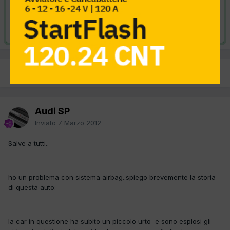
VAI ALLA SOLUZIONE
Risolta da Audi SP,
11 Maggio 2012
PREC
Pagina 1 di 2
AVANTI
Audi SP
Inviato
7 Marzo 2012
Salve a tutti..
ho un problema con sistema airbag..spiego brevemente la storia
di questa auto:
la car in questione ha subito un piccolo urto e sono esplosi gli