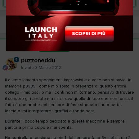
PREC
Pagina 1 di 3
AVANTI
Moderatore
SOLUZIONE
puzzoneddu
Inviato
3 Marzo 2012
Il cliente lamenta spegnimenti improvvisi e a volte non si avvia, in
memoria p0335, come mio solito in presenza di questo errore
collego il mio oscillo ma i conti non mi tornano, pensavo di trovare
il sensore giri andato ma mi ritrovo quello di fase che non torna, il
fatto è che anche col sensore di fase staccato l'auto parte,
lascio a voi interpretare i graffivi a fondo post.
Durante il poco tempo dedicato a questa macchina è sempre
partita a primo colpo e mai spenta.
Ho controllato tensione su pin 1 del sensore fase 5v stabili, pin 2