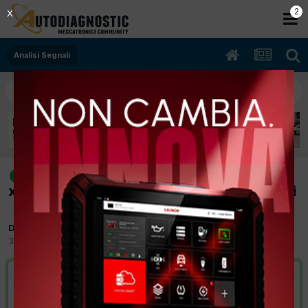
1
X
Analisi Segnali
[corsa b 973 cc anno 06/2000 mot.
risolto
x10xe motronic m 1.5.5]sincronismo fase giri
Da puzzoneddu
3 Marzo 2012
in
Analisi Segnali
VAI ALLA SOLUZIONE
Risolta da puzzoneddu,
3 Marzo 2012