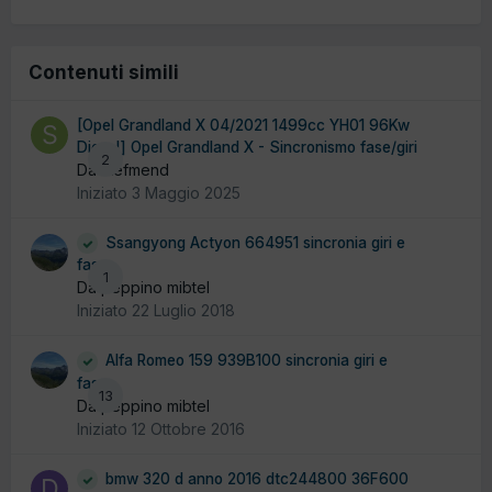
Contenuti simili
[Opel Grandland X 04/2021 1499cc YH01 96Kw
Diesel] Opel Grandland X - Sincronismo fase/giri
2
Da stefmend
Iniziato
3 Maggio 2025
Ssangyong Actyon 664951 sincronia giri e
fase
1
Da peppino mibtel
Iniziato
22 Luglio 2018
Alfa Romeo 159 939B100 sincronia giri e
fase
13
Da peppino mibtel
Iniziato
12 Ottobre 2016
bmw 320 d anno 2016 dtc244800 36F600