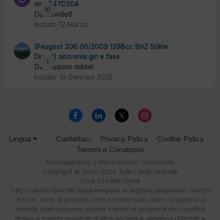
mot B47D20A
10
Da Davide8
Iniziato
12 Marzo
[Peugeot 206 06/2009 1398cc 8HZ 50Kw
Diesel] sincronia giri e fase
1
Da peppino mibtel
Iniziato
19 Gennaio 2025
Lingua
Contattaci
Privacy Policy
Cookie Policy
Termini e Condizioni
Autodiagnostic | Meccatronici Community
Copyright © 2007-2026 Tutti i diritti riservati
P.iva 03438870044
Tutti i marchi riportati appartengono ai legittimi proprietari; marchi
di terzi, nomi di prodotti, nomi commerciali, nomi corporativi e
società citati possono essere marchi di proprietà dei rispettivi
titolari o marchi registrati d'altre società e vengono utilizzati a