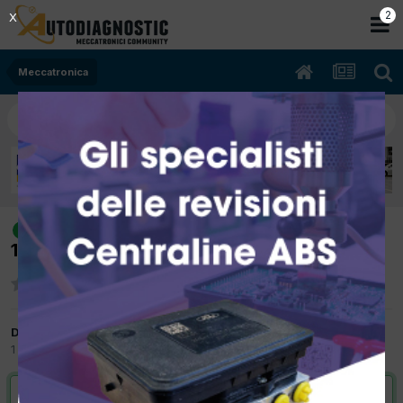
2
X
Meccatronica
[FORESTER 03/2008 1994cc EJ20
risolto
116Kw Bifuel B/Gpl] posizione filtro benzina
Da badwork
1 Marzo 2012
in
Meccatronica
VAI ALLA SOLUZIONE