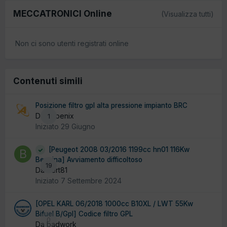
MECCATRONICI Online
(Visualizza tutti)
Non ci sono utenti registrati online
Contenuti simili
Posizione filtro gpl alta pressione impianto BRC
Da Phoenix
1
Iniziato
29 Giugno
[Peugeot 2008 03/2016 1199cc hn01 116Kw
Benzina] Avviamento difficoltoso
19
Da bert81
Iniziato
7 Settembre 2024
[OPEL KARL 06/2018 1000cc B10XL / LWT 55Kw
Bifuel B/Gpl] Codice filtro GPL
0
Da badwork