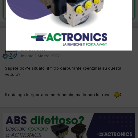
Risolta da badwork,
13 Febbraio 2013
Moderatore
badwork
Inviato
1 Marzo 2012
Sapete dov'è situato il filtro carburante (benzina) su questa
vettura?
Il catalogo lo riporta come ricambio, ma io non lo trovo.