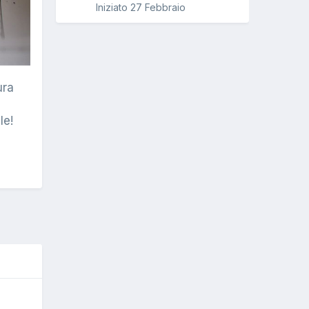
Iniziato
27 Febbraio
ura
le!
O