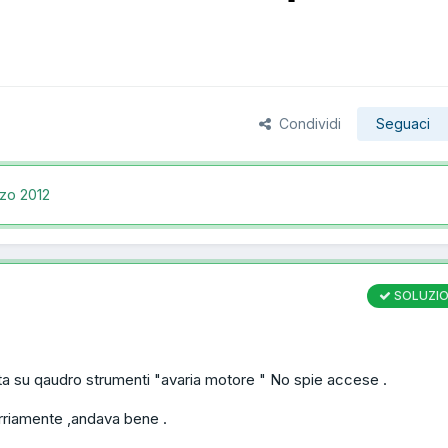
Condividi
Seguaci
zo 2012
SOLUZI
ta su qaudro strumenti "avaria motore " No spie accese .
arriamente ,andava bene .