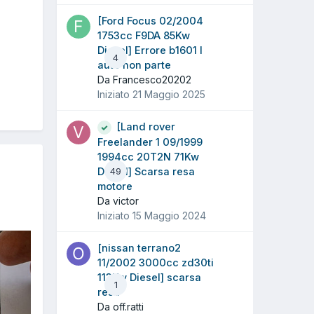
[Ford Focus 02/2004
1753cc F9DA 85Kw
Diesel] Errore b1601 l
4
auto non parte
Da Francesco20202
Iniziato
21 Maggio 2025
[Land rover
Freelander 1 09/1999
1994cc 20T2N 71Kw
Diesel] Scarsa resa
49
motore
Da victor
Iniziato
15 Maggio 2024
[nissan terrano2
11/2002 3000cc zd30ti
113Kw Diesel] scarsa
1
resa
Da off.ratti