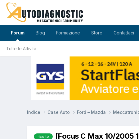
Forum
Blog
Formazione
Store
Contattaci
Tutte le Attività
Indice
Case Auto
Ford – Mazda
Meccatroni
[Focus C Max 10/2005 
risolto