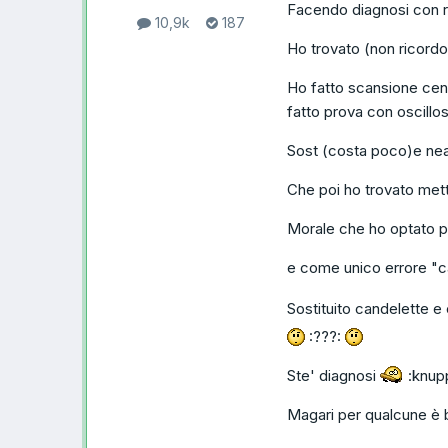
Facendo diagnosi con re
10,9k
187
Ho trovato (non ricord
Ho fatto scansione cen
fatto prova con oscillo
Sost (costa poco)e nean
Che poi ho trovato mett
Morale che ho optato pe
e come unico errore "c
Sostituito candelette e
:???:
Ste' diagnosi
:knup
Magari per qualcune è 