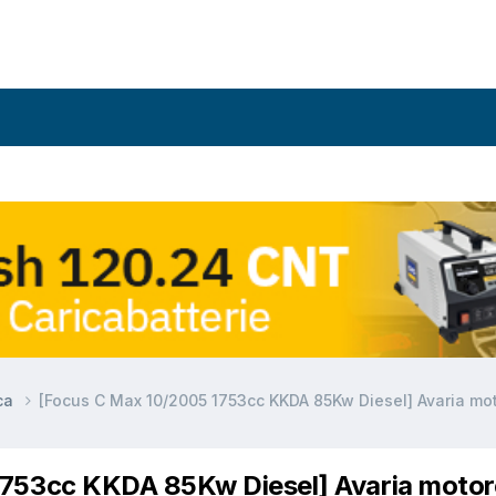
ca
[Focus C Max 10/2005 1753cc KKDA 85Kw Diesel] Avaria mo
1753cc KKDA 85Kw Diesel] Avaria motor