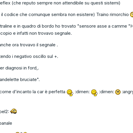
flex (che reputo sempre non attendibile su questi sistemi)
o il codice che comunque sembra non esistere) Traino rimorchio
traline e in quadro di bordo ho trovato "sensore asse a camme "
scopio e infatti non trovavo segnale.
che ora trovavo il segnale .
endo i negativo oscillo sul +.
r diagnosi in ford,.
andelette bruciate".
 come d'incanto la car è perfetta
:dimen:
:dimen:
:angr
pel2:
banale