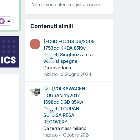
Non ci sono utenti registrati online
4
Contenuti simili
[FORD FOCUS 06/2005
1753cc KKDA 85Kw
Diesel] Singhiozza e a
4
volte si spegne
Da incardona
Iniziato
10 Giugno 2024
[VOLKSWAGEN
TOURAN 11/2017
1598cc DGD 85Kw
Diesel] TOURAN
18
SCARSA RESA
RECOVERY
Da terra massimiliano
Iniziato
4 Ottobre 2024