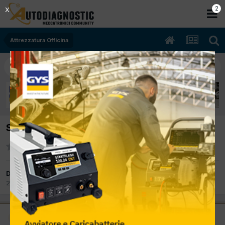
2
X
Attrezzatura Officina
SPOSTATO: Motorscan Total diag 5800
Da Phoenix
29 Febbraio 2012
in
Attrezzatura Officina
Amministratore