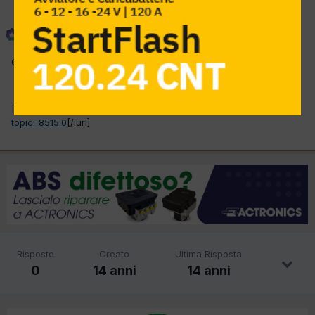
Phoenix
Inviato
29 Febbraio 2012
Questo topic è stato spostato in
Motorscan
.
[iurl]
http://www.autodiagnostic.it/forum/index.php?
topic=8515.0
[/iurl]
Risposte
Creato
Ultima Risposta
0
14 anni
14 anni