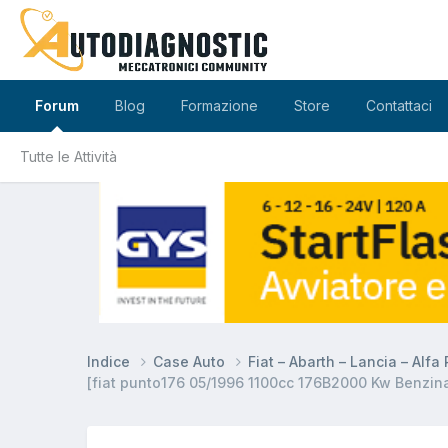
Forum
Blog
Formazione
Store
Contattaci
Tutte le Attività
Indice
Case Auto
Fiat – Abarth – Lancia – Alf
[fiat punto176 05/1996 1100cc 176B2000 Kw Benzina