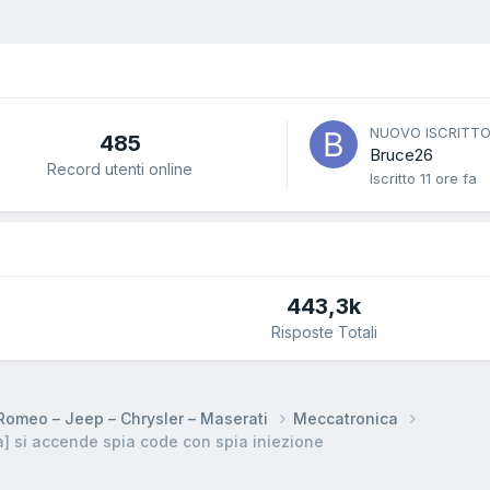
NUOVO ISCRITT
485
Bruce26
Record utenti online
Iscritto
11 ore fa
443,3k
Risposte Totali
a Romeo – Jeep – Chrysler – Maserati
Meccatronica
] si accende spia code con spia iniezione