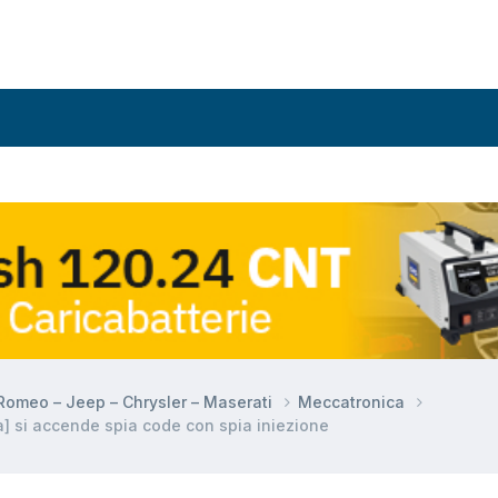
a Romeo – Jeep – Chrysler – Maserati
Meccatronica
] si accende spia code con spia iniezione