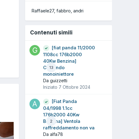
Raffaele27
fabbro
andri
Contenuti simili
[fiat panda 11/2000
1108cc 176b2000
40Kw Benzina]
Comando
13
monoiniettore
Da guizzetti
Iniziato
7 Ottobre 2024
[Fiat Panda
04/1998 1.1cc
176b2000 40Kw
Benzina] Ventola
2
raffreddamento non va
Da alfa78