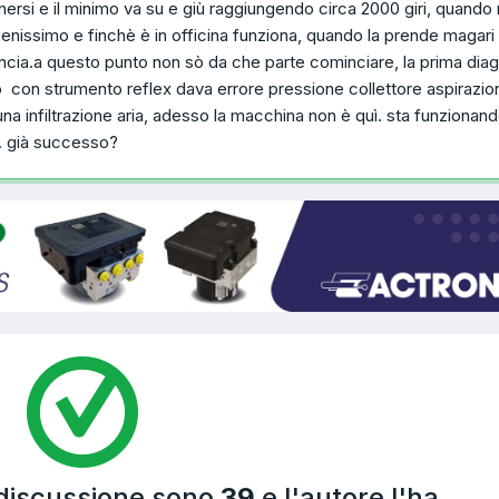
ersi e il minimo va su e giù raggiungendo circa 2000 giri, quando
enissimo e finchè è in officina funziona, quando la prende magari
incia.a questo punto non sò da che parte cominciare, la prima dia
o con strumento reflex dava errore pressione collettore aspirazio
na infiltrazione aria, adesso la macchina non è quì. sta funzionan
a. già successo?
 discussione sono
39
e l'autore l'ha