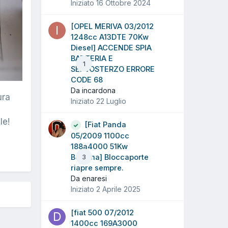
Iniziato
16 Ottobre 2024
[OPEL MERIVA 03/2012
1248cc A13DTE 70Kw
Diesel] ACCENDE SPIA
BATTERIA E
1
SERVOSTERZO ERRORE
CODE 68
Da incardona
ura
Iniziato
22 Luglio
le!
[Fiat Panda
05/2009 1100cc
188a4000 51Kw
Benzina] Bloccaporte
3
riapre sempre.
Da enaresi
Iniziato
2 Aprile 2025
[fiat 500 07/2012
1400cc 169A3000