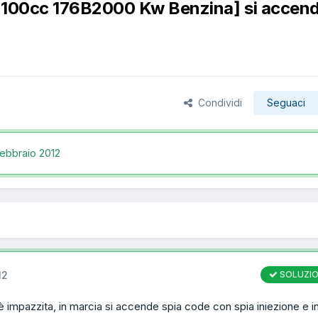
 1100cc 176B2000 Kw Benzina] si accen
Condividi
Seguaci
ebbraio 2012
12
SOLUZI
 è impazzita, in marcia si accende spia code con spia iniezione e in