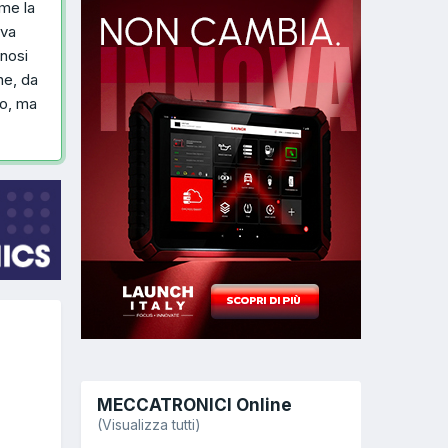
 me la
 va
gnosi
ne, da
do, ma
MECCATRONICI Online
(Visualizza tutti)