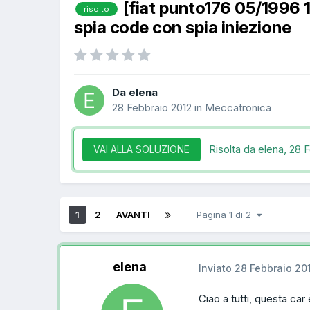
[fiat punto176 05/1996
risolto
spia code con spia iniezione
Da elena
28 Febbraio 2012
in
Meccatronica
Risolta da elena,
28 F
VAI ALLA SOLUZIONE
1
2
AVANTI
Pagina 1 di 2
elena
Inviato
28 Febbraio 20
Ciao a tutti, questa car