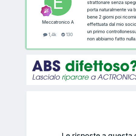
strattonare senza spegn
porta naturalmente va b
bene 2 giorni poi ricom
Meccatronico A
effettuata dal mio soci
un primo controllonessu
1,4k
130
non abbiamo fatto null
Le risposte a questa