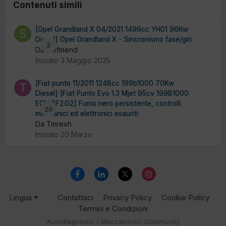
Contenuti simili
[Opel Grandland X 04/2021 1499cc YH01 96Kw
Diesel] Opel Grandland X - Sincronismo fase/giri
2
Da stefmend
Iniziato
3 Maggio 2025
[Fiat punto 11/2011 1248cc 199b1000 70Kw
Diesel] [Fiat Punto Evo 1.3 Mjet 95cv 199B1000
ECU 8F2.G2] Fumo nero persistente, controlli
20
meccanici ed elettronici esauriti
Da Tmrexh
Iniziato
20 Marzo
Lingua
Contattaci
Privacy Policy
Cookie Policy
Termini e Condizioni
Autodiagnostic | Meccatronici Community