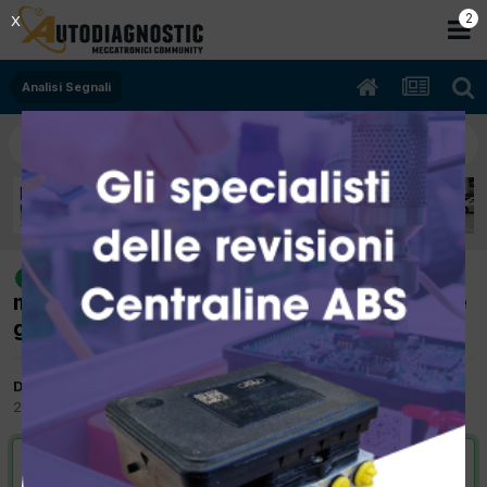
1
X
Analisi Segnali
[ punto 188 1.3 mjet anno 12/04
risolto
motore 188A9000 6JF.P3] sincronismo fase
giri
Da puzzoneddu
28 Febbraio 2012
in
Analisi Segnali
VAI ALLA SOLUZIONE