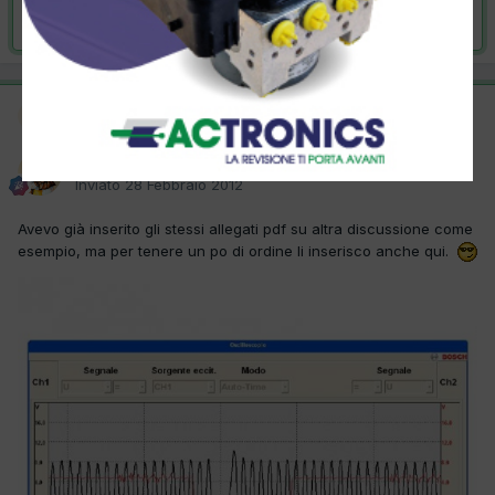
Risolta da puzzoneddu,
28 Febbraio 2012
Moderatore
SOLUZIONE
puzzoneddu
Inviato
28 Febbraio 2012
Avevo già inserito gli stessi allegati pdf su altra discussione come
esempio, ma per tenere un po di ordine li inserisco anche qui.