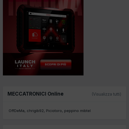
MECCATRONICI Online
(Visualizza tutti)
OffDeMa
chrigib92
Piciotoro
peppino mibtel