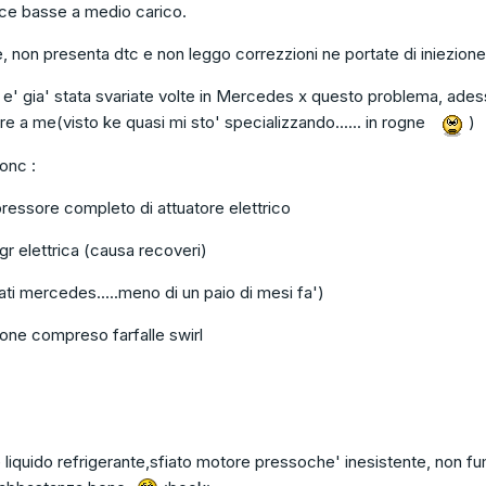
ce basse a medio carico.
e, non presenta dtc e non leggo correzzioni ne portate di iniezio
 e' gia' stata svariate volte in Mercedes x questo problema, ades
re a me(visto ke quasi mi sto' specializzando...... in rogne
)
conc :
ressore completo di attuatore elettrico
egr elettrica (causa recoveri)
erati mercedes.....meno di un paio di mesi fa')
ione compreso farfalle swirl
liquido refrigerante,sfiato motore pressoche' inesistente, non f