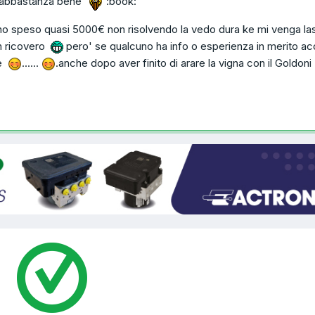
e abbastanza bene
:book:
anno speso quasi 5000€ non risolvendo la vedo dura ke mi venga la
in ricovero
pero' se qualcuno ha info o esperienza in merito ac
re
......
.anche dopo aver finito di arare la vigna con il Goldon