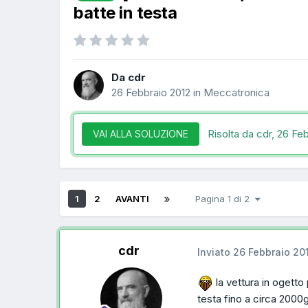
batte in testa
Da cdr
26 Febbraio 2012
in
Meccatronica
Risolta da cdr,
26 Feb
VAI ALLA SOLUZIONE
1
2
AVANTI
Pagina 1 di 2
cdr
Inviato
26 Febbraio 20
la vettura in ogetto
testa fino a circa 2000