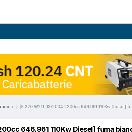
ronica
[E 220 W211 03/2004 2200cc 646.961 110Kw Diesel] fum
00cc 646.961 110Kw Diesel] fuma bian