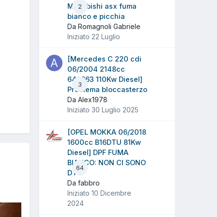
Mitsubishi asx fuma
2
bianco e picchia
Da Romagnoli Gabriele
Iniziato
22 Luglio
[Mercedes C 220 cdi
06/2004 2148cc
646963 110Kw Diesel]
3
Problema bloccasterzo
Da Alex1978
Iniziato
30 Luglio 2025
[OPEL MOKKA 06/2018
1600cc B16DTU 81Kw
Diesel] DPF FUMA
BIANCO: NON CI SONO
64
DTC
Da fabbro
Iniziato
10 Dicembre
2024