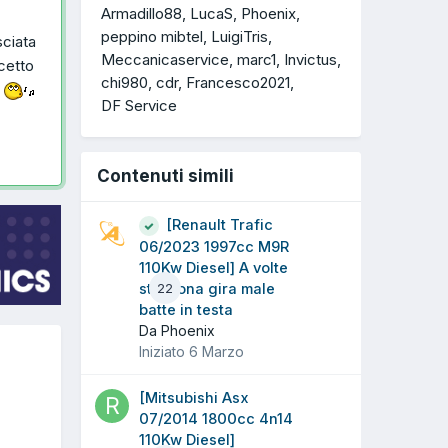
Armadillo88
LucaS
Phoenix
peppino mibtel
LuigiTris
sciata
Meccanicaservice
marc1
Invictus
cetto
chi980
cdr
Francesco2021
i
DF Service
Contenuti simili
[Renault Trafic
06/2023 1997cc M9R
110Kw Diesel] A volte
strattona gira male
22
batte in testa
Da Phoenix
Iniziato
6 Marzo
[Mitsubishi Asx
07/2014 1800cc 4n14
110Kw Diesel]