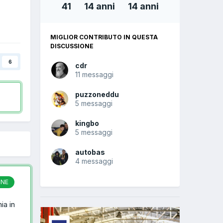
41
14 anni
14 anni
MIGLIOR CONTRIBUTO IN QUESTA
DISCUSSIONE
6
cdr
11 messaggi
puzzoneddu
5 messaggi
kingbo
5 messaggi
autobas
4 messaggi
ONE
ia in