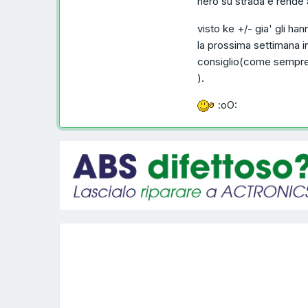
nero su strada e rend
visto ke +/- gia' gli h
la prossima settimana 
consiglio(come semp
).
:oO: