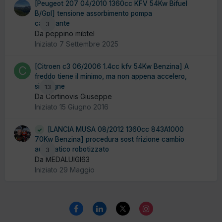
[Peugeot 207 04/2010 1360cc KFV 54Kw Bifuel
B/Gpl] tensione assorbimento pompa
carburante
3
Da peppino mibtel
Iniziato
7 Settembre 2025
[Citroen c3 06/2006 1.4cc kfv 54Kw Benzina] A
freddo tiene il minimo, ma non appena accelero,
si spegne
13
Da Cortinovis Giuseppe
Iniziato
15 Giugno 2016
[LANCIA MUSA 08/2012 1360cc 843A1000
70Kw Benzina] procedura sost frizione cambio
automatico robotizzato
3
Da MEDALUIGI63
Iniziato
29 Maggio