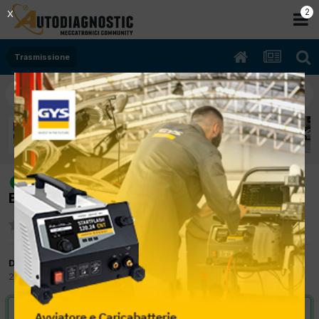
2
X
Trasmissione
[citroen c1 11/2005 1360cc kfv 54Kw
risolto
Benzina] non parte più cambio robotizzato
Da autoronzoni
24 Febbraio 2012
in
Trasmissione
VAI ALLA SOLUZIONE