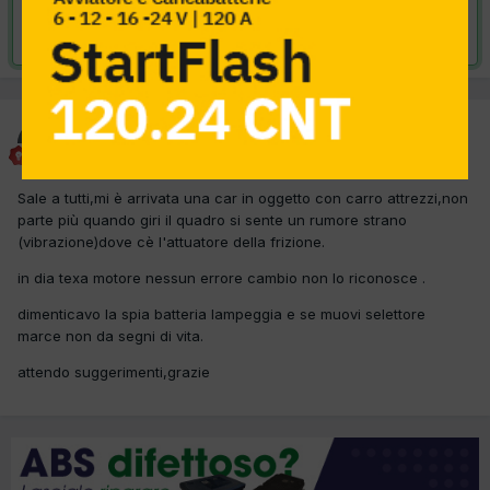
Risolta da autoronzoni,
28 Febbraio 2012
autoronzoni
Inviato
24 Febbraio 2012
Sale a tutti,mi è arrivata una car in oggetto con carro attrezzi,non
parte più quando giri il quadro si sente un rumore strano
(vibrazione)dove cè l'attuatore della frizione.
in dia texa motore nessun errore cambio non lo riconosce .
dimenticavo la spia batteria lampeggia e se muovi selettore
marce non da segni di vita.
attendo suggerimenti,grazie