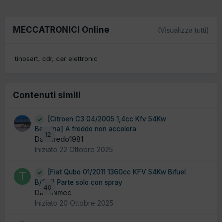
MECCATRONICI Online
(Visualizza tutti)
tinosart
cdr
car elettronic
Contenuti simili
[Citroen C3 04/2005 1,4cc Kfv 54Kw
Benzina] A freddo non accelera
12
Da alfredo1981
Iniziato
22 Ottobre 2025
[Fiat Qubo 01/2011 1360cc KFV 54Kw Bifuel
B/Gpl] Parte solo con spray
40
Da tonimec
Iniziato
20 Ottobre 2025