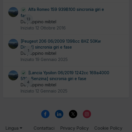
Alfa Romeo 159 939B100 sincronia giri e
fase
13
Da peppino mibtel
Iniziato
12 Ottobre 2016
[Peugeot 206 06/2009 1398cc 8HZ 50Kw
Diesel] sincronia giri e fase
1
Da peppino mibtel
Iniziato
19 Gennaio 2025
[Lancia Ypsilon 06/2019 1242cc 169a4000
51Kw Benzina] sincronia giri e fase
4
Da peppino mibtel
Iniziato
12 Gennaio 2025
Lingua
Contattaci
Privacy Policy
Cookie Policy