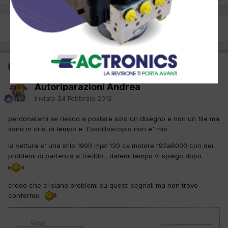
PREC
Pagina 1 di 2
AVANTI
SOLUZIONE
Autoriparazioni Andrea
Inviato
24 Febbraio 2012
perdonatemi se riesco a postare solo un disegno e non un file ma
sono in crisi di tempo e l'oscilloscopio non e' mio.
la vettura e' una stilo 1900 mjet 120 cv motore 192a8000 con dei
problemi di partenza a freddo , datemi tempo vi spiego dopo
credo che ci siano problemi su questi segnali ma non trovo
conferme.