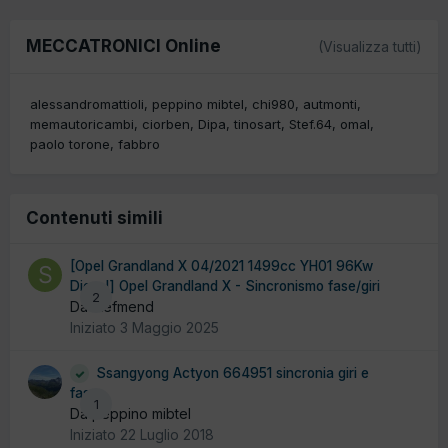
MECCATRONICI Online
(Visualizza tutti)
alessandromattioli
peppino mibtel
chi980
autmonti
memautoricambi
ciorben
Dipa
tinosart
Stef.64
omal
paolo torone
fabbro
Contenuti simili
[Opel Grandland X 04/2021 1499cc YH01 96Kw
Diesel] Opel Grandland X - Sincronismo fase/giri
2
Da stefmend
Iniziato
3 Maggio 2025
Ssangyong Actyon 664951 sincronia giri e
fase
1
Da peppino mibtel
Iniziato
22 Luglio 2018