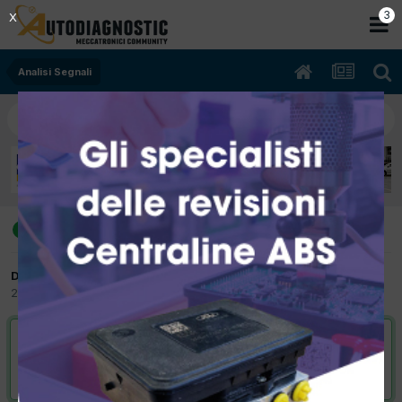
2
X
Analisi Segnali
sincronismo fase giri stilo
risolto
Da Autoriparazioni Andrea
24 Febbraio 2012
in
Analisi Segnali
VAI ALLA SOLUZIONE
Risolta da Autoriparazioni Andrea,
24 Febbraio 2012