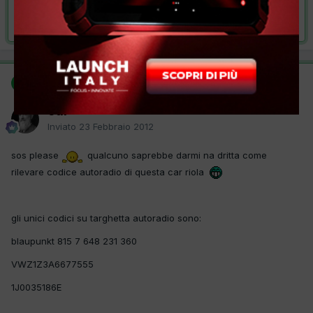
Risolta da cdr,
23 Febbraio 2012
SOLUZIONE
cdr
Inviato
23 Febbraio 2012
sos please
qualcuno saprebbe darmi na dritta come
rilevare codice autoradio di questa car riola
gli unici codici su targhetta autoradio sono:
blaupunkt 815 7 648 231 360
VWZ1Z3A6677555
1J0035186E