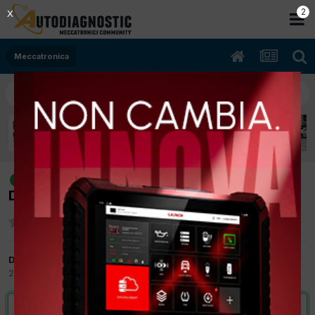
2
X
Meccatronica
[GOLF IV 01/2002 1900cc ASZ 96Kw
risolto
Diesel] CODICE AUTORADIO
Da cdr
23 Febbraio 2012
in
Meccatronica
VAI ALLA SOLUZIONE