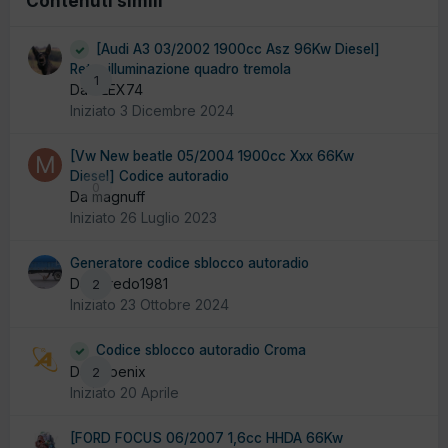
Contenuti simili
[Audi A3 03/2002 1900cc Asz 96Kw Diesel]
Retro illuminazione quadro tremola
1
Da ALEX74
Iniziato
3 Dicembre 2024
[Vw New beatle 05/2004 1900cc Xxx 66Kw
Diesel] Codice autoradio
0
Da magnuff
Iniziato
26 Luglio 2023
Generatore codice sblocco autoradio
Da alfredo1981
2
Iniziato
23 Ottobre 2024
Codice sblocco autoradio Croma
Da Phoenix
2
Iniziato
20 Aprile
[FORD FOCUS 06/2007 1,6cc HHDA 66Kw