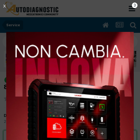
2
X
Service
[FORD C-MAX 06/2011 1997cc TYDA
risolto
85Kw Diesel] AZZERAMENTO SERVICE
Da gessiale
22 Febbraio 2012
in
Service
VAI ALLA SOLUZIONE