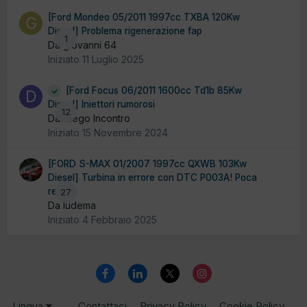
[Ford Mondeo 05/2011 1997cc TXBA 120Kw
Diesel] Problema rigenerazione fap
1
Da giovanni 64
Iniziato
11 Luglio 2025
[Ford Focus 06/2011 1600cc Td1b 85Kw
Diesel] Iniettori rumorosi
12
Da Diego Incontro
Iniziato
15 Novembre 2024
[FORD S-MAX 01/2007 1997cc QXWB 103Kw
Diesel] Turbina in errore con DTC P003A! Poca
resa
27
Da ludema
Iniziato
4 Febbraio 2025
Lingua
Contattaci
Privacy Policy
Cookie Policy