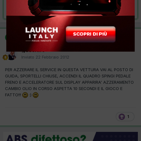
Risolta da gessiale,
22 Febbraio 2012
SOLUZIONE
gessiale
Inviato
22 Febbraio 2012
PER AZZERARE IL SERVICE IN QUESTA VETTURA VAI AL POSTO DI
GUIDA, SPORTELLI CHIUSE, ACCENDI IL QUADRO SPINGI PEDALE
FRENO E ACCELERATORE SUL DISPLAY APPARIRA' AZZERAMENTO
CAMBIO OLIO IN CORSO ASPETTA 10 SECONDI E IL GIOCO E
FATTO!!!
:)
1