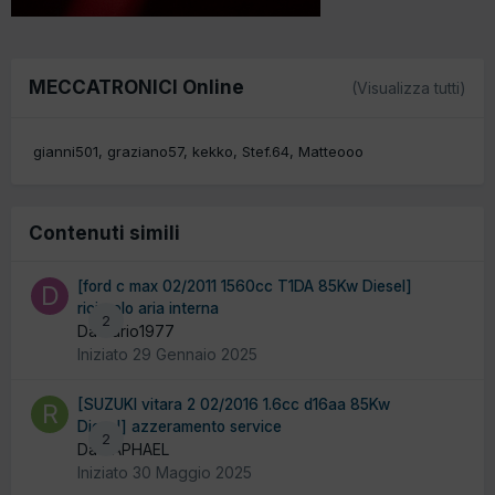
MECCATRONICI Online
(Visualizza tutti)
gianni501
graziano57
kekko
Stef.64
Matteooo
Contenuti simili
[ford c max 02/2011 1560cc T1DA 85Kw Diesel]
ricircolo aria interna
2
Da dario1977
Iniziato
29 Gennaio 2025
[SUZUKI vitara 2 02/2016 1.6cc d16aa 85Kw
Diesel] azzeramento service
2
Da RAPHAEL
Iniziato
30 Maggio 2025