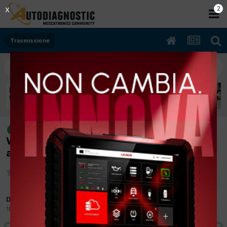
2
X
Trasmissione
[Mini Cooper 10/2002 1598cc
risolto
W10B16A 85Kw Benzina] Olio cambio
automatico ZF con convertittore
Da laconifabio
18 Febbraio 2012
in
Trasmissione