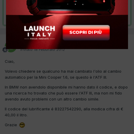
VAI ALLA SOLUZIONE
Risolta da laconifabio,
3 Marzo 2012
laconifabio
Inviato
18 Febbraio 2012
Ciao,
Volevo chiedere se qualcuno ha mai cambiato l'olio al cambio
automatico per la Mini Cooper 1.6, se questo è l'ATF III.
In BMW non avendolo disponibile mi hanno dato il codice, e dopo
una ricerca ho trovato che può essere l'ATF III, ma non mi fido
avendo avuto problemi con un altro cambio simile.
Il codice del lubrificante é 83227542290, alla modica cifra di €
40,00 il litro.
Grazie