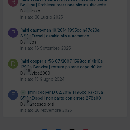
Benzina] Problema pressione olio insufficiente
4
Da rozzap
Iniziato
30 Luglio 2025
[mini cauntyman 10/2014 1995cc n47c20a
82Kw Diesel] cambio olio automatico
1
Da piros
Iniziato
16 Settembre 2025
[mini cooper s r56 07/2007 1598cc n14b16a
128Kw Benzina] rottura pistone dopo 40 km
46
Da davide2000
Iniziato
15 Giugno 2024
[mini cooper D 02/2019 1496cc b37c15a
85Kw Diesel] non parte con errore 278a00
9
Da francesco orsi
Iniziato
26 Novembre 2025