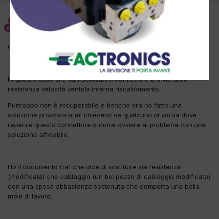
Sauro
Inviato
17 Febbraio 2012
Clima Manuale.
In questo caso si è surriscaldato il connettore a 5 vie della
resistenza velocità ventola interna riscaldamento.
Purtroppo non è recuperabile e benchè ora ho fatto una
soluzione provvisoria mi chiedevo se qualcuno di voi sa dove
reperire questo connettore o come ovviare al problema con una
soluzione affidabile.
Ho il documento Fiat che dice di sostituire sia resistenza
(modificata) che cablaggio (un bel pezzo di cablaggio modificato)
con una spesa abbastanza sostenuta che comporta una bella
mole di lavoro.