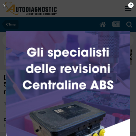
1
X
Clima
[Grande Punto 06/2007 1300cc 199A9000
55Kw Diesel] Connettore resistenza ventola
riscaldamento
Da Sauro
17 Febbraio 2012
in
Clima