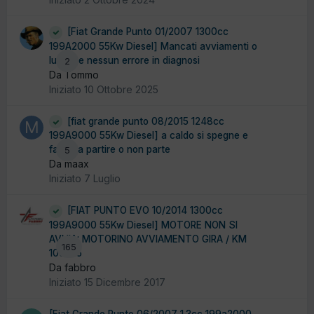
[Fiat Grande Punto 01/2007 1300cc
199A2000 55Kw Diesel] Mancati avviamenti o
lunghi e nessun errore in diagnosi
2
Da Tommo
Iniziato
10 Ottobre 2025
[fiat grande punto 08/2015 1248cc
199A9000 55Kw Diesel] a caldo si spegne e
fatica a partire o non parte
5
Da maax
Iniziato
7 Luglio
[FIAT PUNTO EVO 10/2014 1300cc
199A9000 55Kw Diesel] MOTORE NON SI
AVVIA: MOTORINO AVVIAMENTO GIRA / KM
165
100.175
Da fabbro
Iniziato
15 Dicembre 2017
[Fiat Grande Punto 06/2007 1.3cc 199a2000