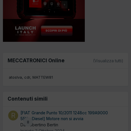
MECCATRONICI Online
(Visualizza tutti)
atoslva
cdr
MATTEW81
Contenuti simili
[FIAT Grande Punto 10/2011 1248cc 199A9000
55Kw Diesel] Motore non si avvia
8
Da Robertino Bertin
Iniziato
2 Ottobre 2024