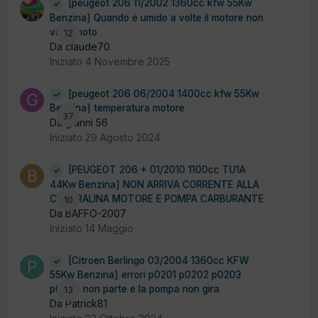
[peugeot 206 11/2002 1360cc kfw 55Kw
Benzina] Quando è umido a volte il motore non
va in moto
12
Da claude70
Iniziato
4 Novembre 2025
[peugeot 206 06/2004 1400cc kfw 55Kw
Benzina] temperatura motore
37
Da gianni 56
Iniziato
29 Agosto 2024
[PEUGEOT 206 + 01/2010 1100cc TU1A
44Kw Benzina] NON ARRIVA CORRENTE ALLA
CENTRALINA MOTORE E POMPA CARBURANTE
10
Da BAFFO-2007
Iniziato
14 Maggio
[Citroen Berlingo 03/2004 1360cc KFW
55Kw Benzina] errori p0201 p0202 p0203
p0204 non parte e la pompa non gira
13
Da Patrick81