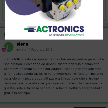
VAI ALLA SOLUZIONE
Risolta da elena,
14 Febbraio 2012
SOLUZIONE
elena
Inviato
14 Febbraio 2012
ciao a tutti,questa car non accende i fari abbaglianti.io penso che
non funzioni il comando da devio.il cliente non vuole cambiarlo
per motivi economici. io ho individuato i fili che portano corrente
ai fari dalla scatola fusibili in vano motore,vorrei farle un impianto
parallelo e mi piacerebbe utilizzare già i suoi relè che si trovno
nella medesima scatola.se qualcuno sà qual'è il filo che alimenta
questo/i relè e facesse sapere, o schema elettrico sarebbe bello.
grazie in anticipo