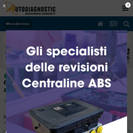
2
X
Meccatronica
[peugeot 206 06/2004 1360cc KFU
risolto
65Kw Benzina] Non si accendono
abbaglianti
Da elena
14 Febbraio 2012
in
Meccatronica