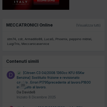
MECCATRONICI Online
(Visualizza tutti)
stm74
cdr
Armadillo88
LucaS
Phoenix
peppino mibtel
LuigiTris
Meccanicaservice
Contenuti simili
[Citroen C3 04/2008 1360cc KFU 65Kw
Benzina] Sostituito frizione e revisionato
cambio . Errori P1795precedente al lavoro.P1800
20
in seguito al lavoro.
Da Davide8
Iniziato
8 Dicembre 2025