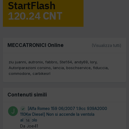
MECCATRONICI Online
(Visualizza tutti)
ziu juanni
autronix
fabbro
Stef.64
andy69
lory
Autoriparazioni corsino
lancia
boschservice
fiduccia
commodore
carbikesrl
Contenuti simili
[Alfa Romeo 159 06/2007 1.9cc 939A2000
110Kw Diesel] Non si accende la ventola
abitacolo
14
Da Joe41