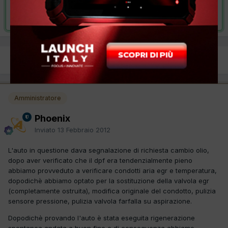
Risolta da Phoenix,
1 Marzo 2012
PREC
Pagina 1 di 2
AVANTI
Amministratore
Phoenix
Inviato
13 Febbraio 2012
L'auto in questione dava segnalazione di richiesta cambio olio,
dopo aver verificato che il dpf era tendenzialmente pieno
abbiamo provveduto a verificare condotti aria egr e temperatura,
dopodichè abbiamo optato per la sostituzione della valvola egr
(completamente ostruita), modifica originale del condotto, pulizia
sensore pressione, pulizia valvola farfalla su aspirazione.
Dopodichè provando l'auto è stata eseguita rigenerazione