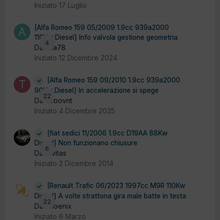
Iniziato
17 Luglio
[Alfa Romeo 159 05/2009 1.9cc 939a2000
110Kw Diesel] Info valvola gestione geometria
4
Da alfa78
Iniziato
12 Dicembre 2024
[Alfa Romeo 159 09/2010 1.9cc 939a2000
90Kw Diesel] In accelerazione si spege
22
Da turbovnt
Iniziato
4 Dicembre 2025
[fiat sedici 11/2006 1.9cc D19AA 88Kw
Diesel] Non funzionano chiusure
6
Da Civitas
Iniziato
2 Dicembre 2014
[Renault Trafic 06/2023 1997cc M9R 110Kw
Diesel] A volte strattona gira male batte in testa
22
Da Phoenix
Iniziato
6 Marzo