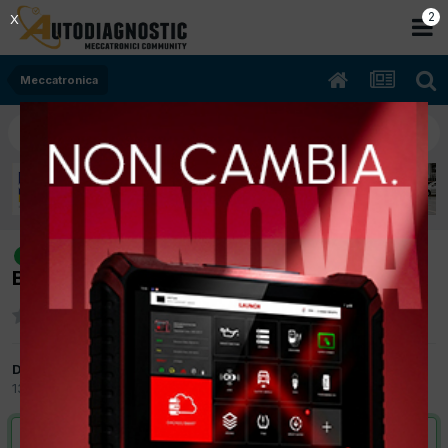
1
X
Meccatronica
[corsa 08/2001 973cc z10xe 43Kw
risolto
Benzina] ogni tanto non sta in moto
Da dragxel
13 Febbraio 2012
in
Meccatronica
VAI ALLA SOLUZIONE