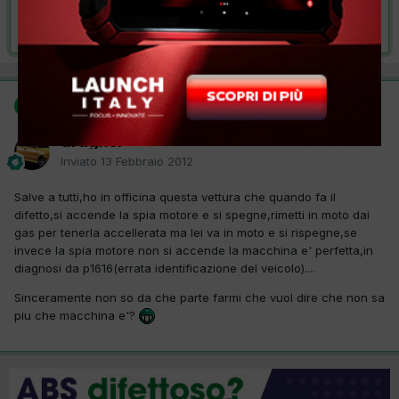
Risolta da dragxel,
13 Febbraio 2012
SOLUZIONE
dragxel
Inviato
13 Febbraio 2012
Salve a tutti,ho in officina questa vettura che quando fa il
difetto,si accende la spia motore e si spegne,rimetti in moto dai
gas per tenerla accellerata ma lei va in moto e si rispegne,se
invece la spia motore non si accende la macchina e' perfetta,in
diagnosi da p1616(errata identificazione del veicolo)....
Sinceramente non so da che parte farmi che vuol dire che non sa
piu che macchina e'?