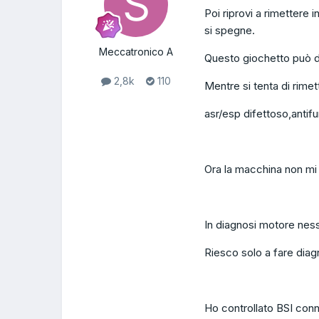
Poi riprovi a rimettere 
si spegne.
Meccatronico A
Questo giochetto può d
2,8k
110
Mentre si tenta di rimet
asr/esp difettoso,antifur
Ora la macchina non mi fa
In diagnosi motore ness
Riesco solo a fare dia
Ho controllato BSI con