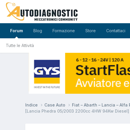
Forum
Blog
Formazione
Store
Contattaci
Tutte le Attività
Indice
Case Auto
Fiat – Abarth – Lancia – Alf
[Lancia Phedra 05/2003 2200cc 4HW 94Kw Diesel]