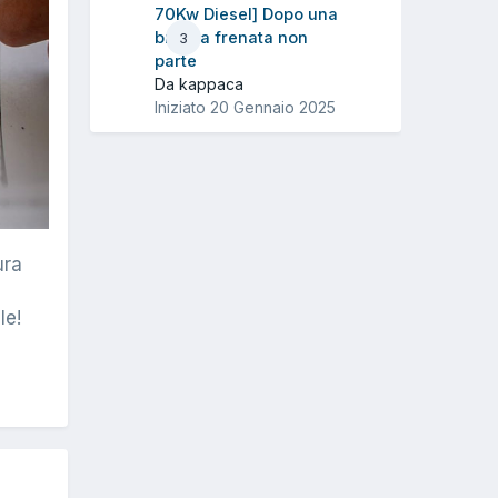
70Kw Diesel] Dopo una
brusca frenata non
3
parte
Da kappaca
Iniziato
20 Gennaio 2025
ura
le!