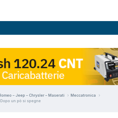
a Romeo – Jeep – Chrysler – Maserati
Meccatronica
 Dopo un pò si spegne