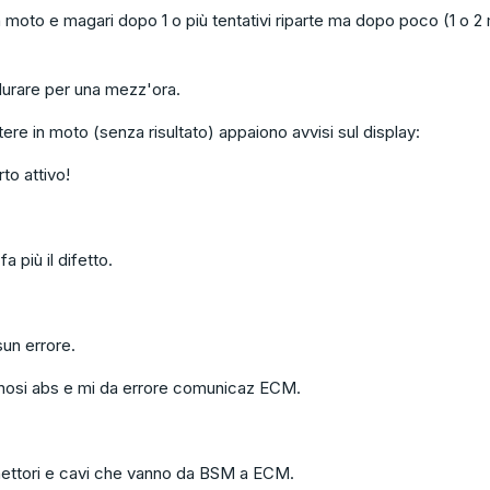
in moto e magari dopo 1 o più tentativi riparte ma dopo poco (1 o 2 
urare per una mezz'ora.
tere in moto (senza risultato) appaiono avvisi sul display:
to attivo!
 più il difetto.
un errore.
gnosi abs e mi da errore comunicaz ECM.
nettori e cavi che vanno da BSM a ECM.