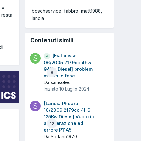
i e
boschservice
fabbro
matt1988
 resta
lancia
Contenuti simili
di
[Fiat ulisse
06/2005 2179cc 4hw
94Kw Diesel] problemi
8
messa in fase
Da samsotec
Iniziato
10 Luglio 2024
[Lancia Phedra
10/2009 2179cc 4HS
125Kw Diesel] Vuoto in
accelerazione ed
12
errore P11A5
Da Stefano1970