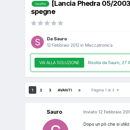
[Lancia Phedra 05/200
risolto
spegne
Da Sauro
12 Febbraio 2012
in
Meccatronica
Risolta da Sauro,
27 A
VAI ALLA SOLUZIONE
1
2
3
AVANTI
Pagina 1 di 3
Sauro
Inviato
12 Febbraio 20
Dopo un pò che si utili