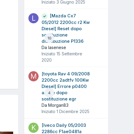
Iniziato
3 Giugno 2025
[Mazda Cx7
05/2012 2200cc r2 Kw
Diesel] Reset dopo
sostituzione
10
distribuzione P1336
Da lasenese
Iniziato
15 Settembre
2020
[toyota Rav 4 09/2008
2200cc 2adtfv 100Kw
Diesel] Errore p0400
anche dopo
4
sostituzione egr
Da Morgan83
Iniziato
1 Dicembre 2025
[Iveco Daily 05/2003
2286cc F1ae0481a