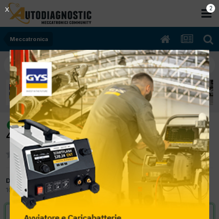
2
X
Meccatronica
[skoda fabia 05/2003 1200cc bme
risolto
47Kw Benzina] a volte non parte
Da maxauto
10 Febbraio 2012
in
Meccatronica
VAI ALLA SOLUZIONE