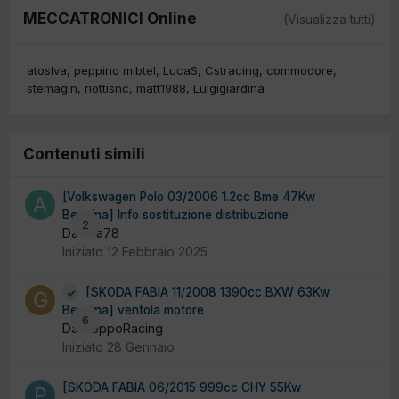
MECCATRONICI Online
(Visualizza tutti)
atoslva
peppino mibtel
LucaS
Cstracing
commodore
stemagin
riottisnc
matt1988
Luigigiardina
Contenuti simili
[Volkswagen Polo 03/2006 1.2cc Bme 47Kw
Benzina] Info sostituzione distribuzione
2
Da alfa78
Iniziato
12 Febbraio 2025
[SKODA FABIA 11/2008 1390cc BXW 63Kw
Benzina] ventola motore
6
Da GeppoRacing
Iniziato
28 Gennaio
[SKODA FABIA 06/2015 999cc CHY 55Kw