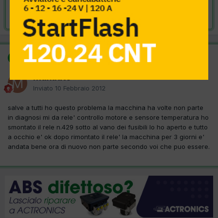
Risolta da maxauto,
10 Febbraio 2012
SOLUZIONE
maxauto
Inviato
10 Febbraio 2012
salve a tutti ho questo problema la macchina ha volte non parte
in diagnosi mi da rele' controllo motore e sensore temperatura ho
smontato il rele n.429 sotto al vano dei fusibili lo ho aperto e tutto
a occhio e' ok dopo rimontato il rele' la macchina per 3 giorni e'
andata bene ora di nuovo non parte secondo voi che puo essere.