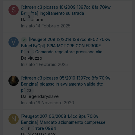
[citroen c3 picasso 10/2009 1397cc 8fs 70Kw
Benzina] ingolfamento su strada
9
Da samurai
Iniziato
14 Febbraio 2025
[Peugeot 208 12/2014 1397cc 8F02 70Kw
Bifuel B/Gpl] SPIA MOTORE CON ERRORE
P0945 Comando regolatore pressione olio
11
Da vituzzo
Iniziato
1 Febbraio 2025
[citroen c3 picasso 05/2010 1397cc 8fs 70Kw
Benzina] picasso in avviamento valida dtc
p0341
23
Da legendaryslave
Iniziato
19 Novembre 2020
[Peugeot 207 06/2008 1.4cc 8ps 70Kw
Benzina] Mancato azionamento compresse
clima Errore 0994
11
Da NIKAUTO SAS