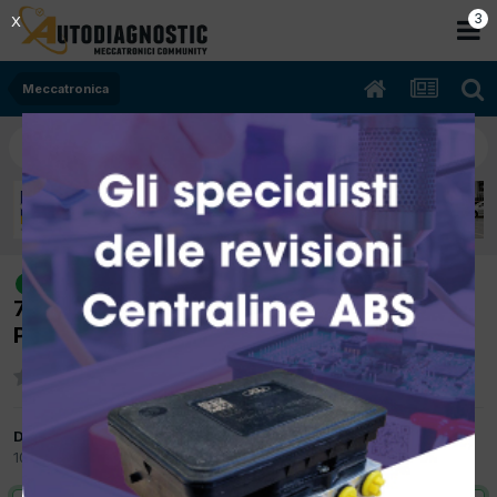
2
X
Meccatronica
[Peugeot 207 04/2009 1397cc 8FS
risolto
70Kw Benzina] Spia motore accesa errore
P0135
Da pierbac
10 Febbraio 2012
in
Meccatronica