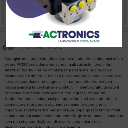
VAI ALLA SOLUZIONE
Risolta da pierbac,
13 Febbraio 2012
pierbac
Inviato
10 Febbraio 2012
Buongiorno a tutti,ho in officina questa auto che in diagnosi mi da
errore P0135(riscaldamento sonda lambda),visto i pochi Km
effettuati (24300) ne ho montata una usata ma nuova con il
risultato che il difetto e' rimasto.Ho contattato il concessionario di
zona e facendomi una diagnosi mi hanno detto che andava
riprogrammata la centralina e sostituiti i 4 iniettori,fatto questo il
problema e' rimasto anzi sembra che ingrassi troppo da
freddo.Da una mia diagnosi piu' approfondita Ho notato che la
spia motore si accende al primo avviamento dopo che la
macchina e' stata ferma per3/4 ore,se dopo questo tempo metti
in moto spegni immediatamente cancelli gli errori,rimetti in moto la
spia non si accende.Spero di essere stato chiaro nella
descrizione,ringrazio tutti anticipatamente.