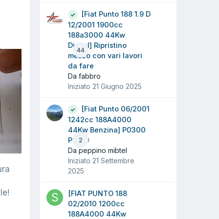
[Fiat Punto 188 1.9 D
12/2001 1900cc
188a3000 44Kw
Diesel] Ripristino
44
mezzo con vari lavori
da fare
Da fabbro
Iniziato
21 Giugno 2025
[Fiat Punto 06/2001
1242cc 188A4000
44Kw Benzina] P0300
P0170
2
Da peppino mibtel
Iniziato
21 Settembre
ura
2025
le!
[FIAT PUNTO 188
02/2010 1200cc
188A4000 44Kw