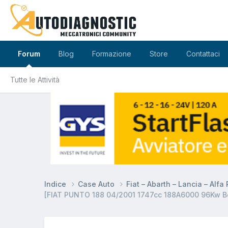
Forum
Blog
Formazione
Store
Contattaci
Tutte le Attività
Indice
Case Auto
Fiat – Abarth – Lancia – Alf
[FIAT PUNTO 188 04/2001 1747cc 188A6000 96Kw B