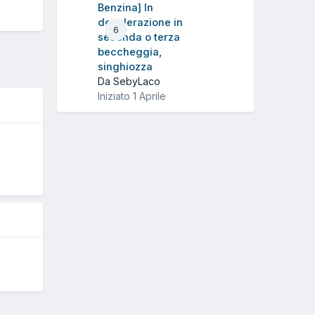
Benzina] In
decelerazione in
6
seconda o terza
beccheggia,
singhiozza
Da SebyLaco
Iniziato
1 Aprile
O