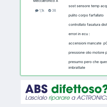
Meccatronico A
sost sensore temp acq
1,1k
38
pulito corpo farfallato
controllato fasatura dis
errori in ecu :
accensioni mancate p
pressione olio motore
presumo pero che questi
imbrattate