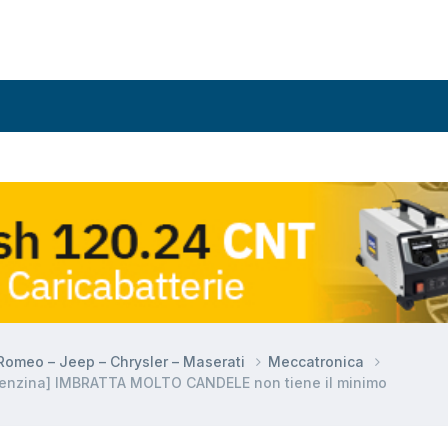
a Romeo – Jeep – Chrysler – Maserati
Meccatronica
enzina] IMBRATTA MOLTO CANDELE non tiene il minimo