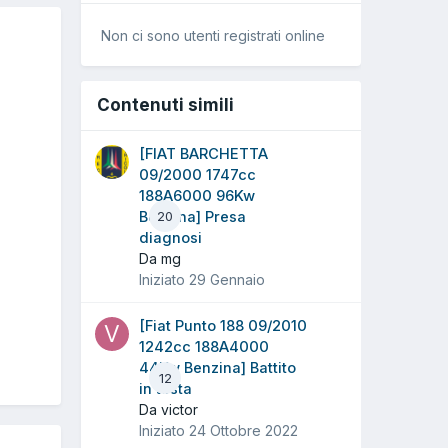
Non ci sono utenti registrati online
Contenuti simili
[FIAT BARCHETTA
09/2000 1747cc
188A6000 96Kw
Benzina] Presa
20
diagnosi
Da mg
Iniziato
29 Gennaio
[Fiat Punto 188 09/2010
1242cc 188A4000
44Kw Benzina] Battito
12
in testa
Da victor
Iniziato
24 Ottobre 2022