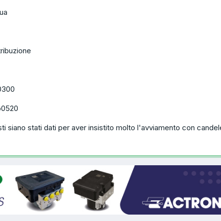
ua
tribuzione
0300
 p0520
 siano stati dati per aver insistito molto l'avviamento con candel