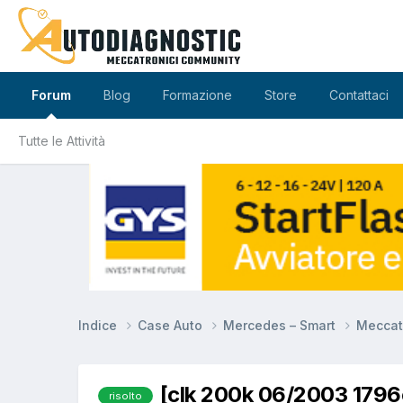
Forum
Blog
Formazione
Store
Contattaci
Tutte le Attività
Indice
Case Auto
Mercedes – Smart
Meccat
[clk 200k 06/2003 179
risolto