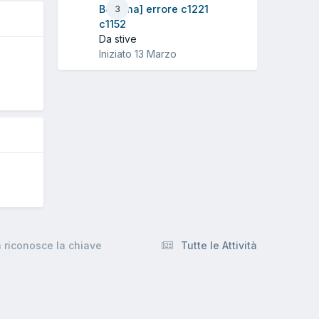
Benzina] errore c1221
3
c1152
Da stive
Iniziato
13 Marzo
O
 riconosce la chiave
Tutte le Attività