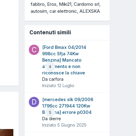
fabbro
Eros
Miki21
Cardomo srl
autosim
car elettronic
ALEXSKA
Contenuti simili
[Ford Bmax 04/2014
998cc Sfja 74Kw
Benzina] Mancato
avviamento e non
4
riconosce la chiave
Da carfora
Iniziato
12 Luglio
[mercedes slk 09/2006
1796cc 271944 120Kw
Benzina] errore p0304
5
Da dierre
Iniziato
5 Giugno 2025