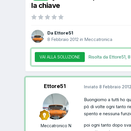
la chiave
Da Ettore51
8 Febbraio 2012
in
Meccatronica
Risolta da Ettore51,
8
VAI ALLA SOLUZIONE
Ettore51
Inviato
8 Febbraio 201
Buongiorno a tutti ho q
pò di volte ogni tanto 
spento e nessuna funzio
poi ogni tanto dopo svar
Meccatronico N