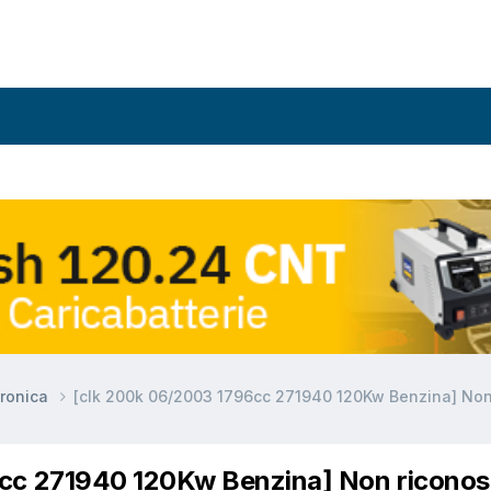
ronica
[clk 200k 06/2003 1796cc 271940 120Kw Benzina] Non
6cc 271940 120Kw Benzina] Non ricono