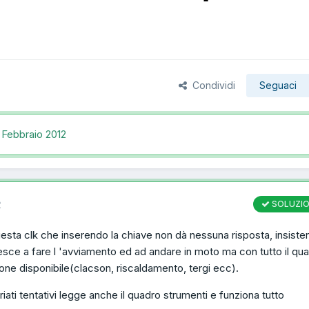
Condividi
Seguaci
 Febbraio 2012
2
SOLUZI
uesta clk che inserendo la chiave non dà nessuna risposta, insiste
riesce a fare l 'avviamento ed ad andare in moto ma con tutto il qu
ne disponibile(clacson, riscaldamento, tergi ecc).
iati tentativi legge anche il quadro strumenti e funziona tutto