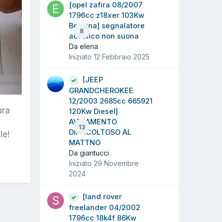
[opel zafira 08/2007
1796cc z18xer 103Kw
Benzina] segnalatore
8
acustico non suona
Da elena
Iniziato
12 Febbraio 2025
[JEEP
GRANDCHEROKEE
12/2003 2685cc 665921
ura
120Kw Diesel]
AVVIAMENTO
13
DIFFICOLTOSO AL
le!
MATTNO
Da giantucci
Iniziato
29 Novembre
2024
[land rover
freelander 04/2002
1796cc 18k4f 86Kw