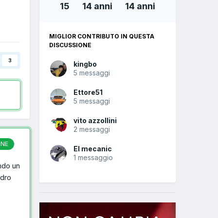
15
14 anni
14 anni
MIGLIOR CONTRIBUTO IN QUESTA
DISCUSSIONE
3
kingbo
5 messaggi
Ettore51
5 messaggi
vito azzollini
2 messaggi
ONE
El mecanic
1 messaggio
ndo un
adro