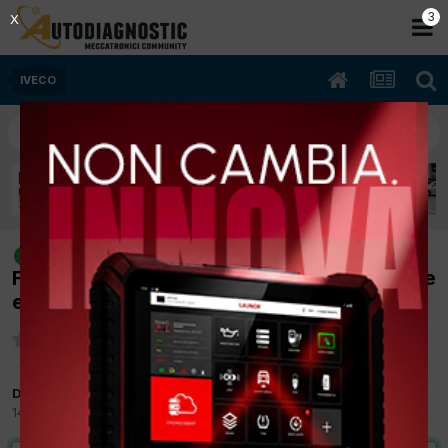
2
X
IVECO
[EUROTECH 06/2001 10308cc
risolto
F3AE068ID 316Kw Diesel] Il motore non parte
e spia EDC non si accende
Da ragazzo75
14 Settembre 2011
in
IVECO