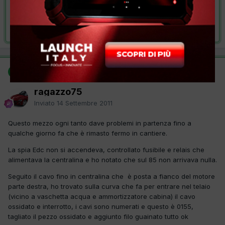
VAI ALLA SOLUZIONE
Risolta da ragazzo75,
14 Settembre 2011
SOLUZIONE
ragazzo75
Inviato
14 Settembre 2011
Questo mezzo ogni tanto dave problemi in partenza fino a
qualche giorno fa che è rimasto fermo in cantiere.
La spia Edc non si accendeva, controllato fusibile e relais che
alimentava la centralina e ho notato che sul 85 non arrivava nulla.
Seguito il cavo fino in centralina che è posta a fianco del motore
parte destra, ho trovato sulla curva che fa per entrare nel telaio
(vicino a vaschetta acqua e ammortizzatore cabina) il cavo
ossidato e interrotto, i cavi sono numerati e questo è 0155,
tagliato il pezzo ossidato e aggiunto filo guainato tutto ok