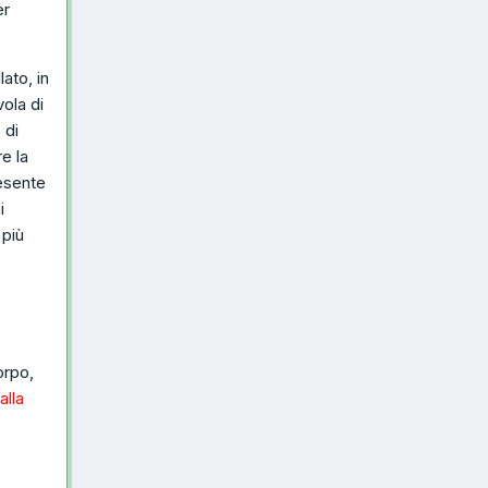
er
ato, in
ola di
 di
e la
resente
i
 più
orpo,
alla