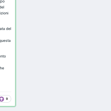
orpo
del
izioni
ata del
 questa
ento
che
9