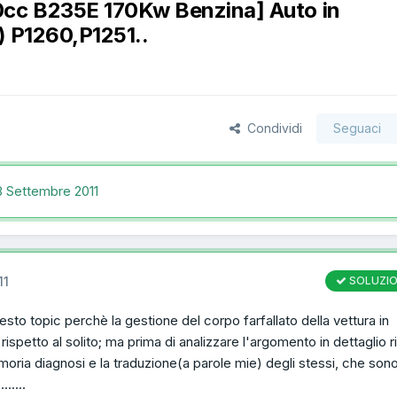
cc B235E 170Kw Benzina] Auto in
) P1260,P1251..
Condividi
Seguaci
8 Settembre 2011
11
SOLUZI
sto topic perchè la gestione del corpo farfallato della vettura in
rispetto al solito; ma prima di analizzare l'argomento in dettaglio ri
emoria diagnosi e la traduzione(a parole mie) degli stessi, che son
......