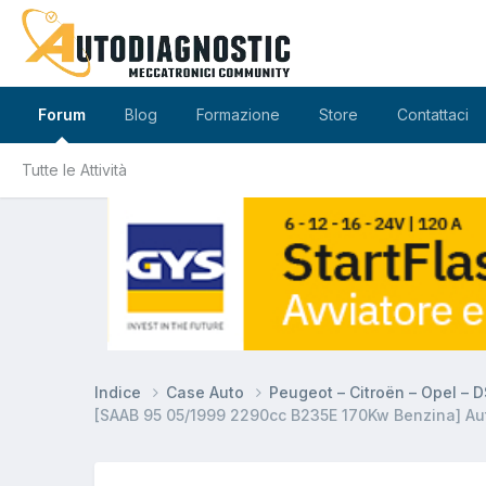
Forum
Blog
Formazione
Store
Contattaci
Tutte le Attività
Indice
Case Auto
Peugeot – Citroën – Opel – 
[SAAB 95 05/1999 2290cc B235E 170Kw Benzina] Auto 