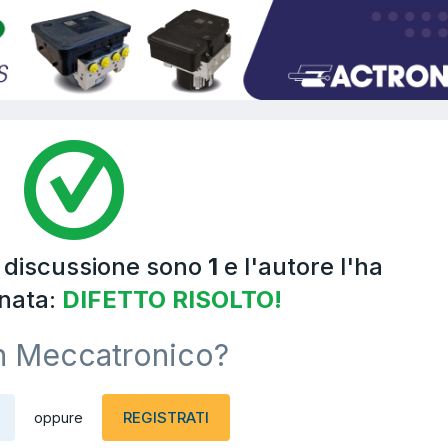
a discussione sono
1
e l'autore l'ha
nata:
DIFETTO RISOLTO!
n Meccatronico?
REGISTRATI
oppure