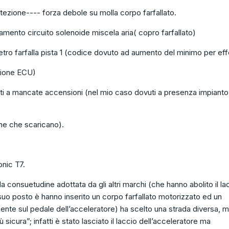
one---- forza debole su molla corpo farfallato.
to circuito solenoide miscela aria( copro farfallato)
farfalla pista 1 (codice dovuto ad aumento del minimo per eff
ne ECU)
 a mancate accensioni (nel mio caso dovuti a presenza impiant
caricano).
onic T7.
 consuetudine adottata da gli altri marchi (che hanno abolito il la
 suo posto è hanno inserito un corpo farfallato motorizzato ed un
nte sul pedale dell’acceleratore) ha scelto una strada diversa, m
 sicura”; infatti è stato lasciato il laccio dell’acceleratore ma