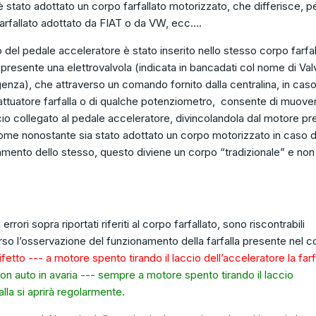
tato adottato un corpo farfallato motorizzato, che differisce, p
arfallato adottato da FIAT o da VW, ecc….
del pedale acceleratore è stato inserito nello stesso corpo farfall
presente una elettrovalvola (indicata in bancadati col nome di Valv
za), che attraverso un comando fornito dalla centralina, in caso
ttuatore farfalla o di qualche potenziometro, consente di muover
accio collegato al pedale acceleratore, divincolandola dal motore p
ome nonostante sia stato adottato un corpo motorizzato in caso d
namento dello stesso, questo diviene un corpo “tradizionale” e non
 errori sopra riportati riferiti al corpo farfallato, sono riscontrabili
o l’osservazione del funzionamento della farfalla presente nel c
etto --- a motore spento tirando il laccio dell’acceleratore la farf
on auto in avaria --- sempre a motore spento tirando il laccio
alla si aprirà regolarmente.