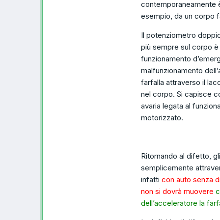
contemporaneamente è s
esempio, da un corpo f
Il potenziometro doppio 
più sempre sul corpo è 
funzionamento d’emergen
malfunzionamento dell’a
farfalla attraverso il l
nel corpo. Si capisce c
avaria legata al funzio
motorizzato.
Ritornando al difetto, gli
semplicemente attravers
infatti
con auto senza dif
non si dovrà muovere
c
dell’acceleratore la farf