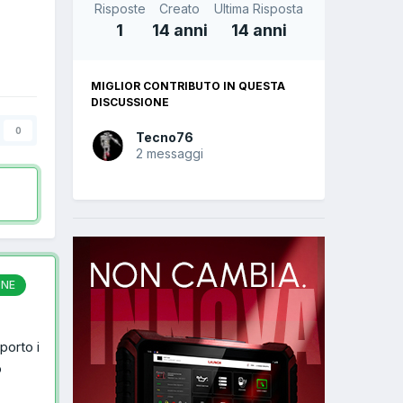
Risposte
Creato
Ultima Risposta
1
14 anni
14 anni
MIGLIOR CONTRIBUTO IN QUESTA
DISCUSSIONE
0
Tecno76
2 messaggi
ONE
porto i
o