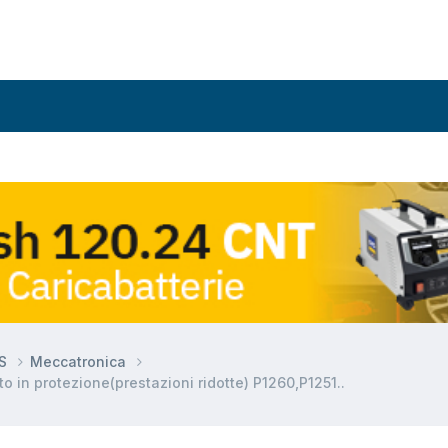
DS
Meccatronica
in protezione(prestazioni ridotte) P1260,P1251..