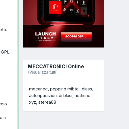
etto
o GPL
MECCATRONICI Online
(Visualizza tutti)
mecanec
peppino mibtel
diass
autoriparazioni di blasi
riottisnc
xyz
sterea88
ccio
a a