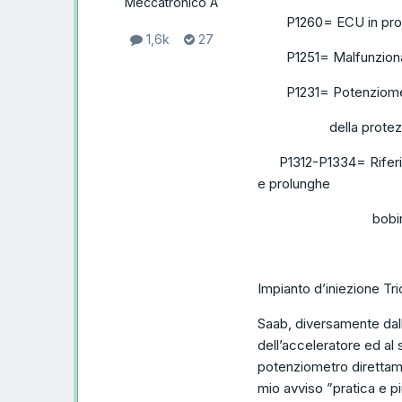
Meccatronico A
P1260= ECU in protezi
1,6k
27
P1251= Malfunzionamen
P1231= Potenziometro 
della protezio
P1312-P1334= Riferiti
e prolunghe
bobine che s
Impianto d’iniezione Tri
Saab, diversamente dalla
dell’acceleratore ed al
potenziometro direttame
mio avviso ”pratica e più