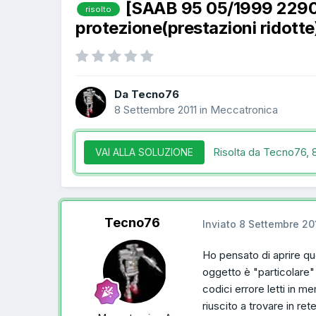
[SAAB 95 05/1999 2290
risolto
protezione(prestazioni ridotte
Da Tecno76
8 Settembre 2011
in
Meccatronica
Risolta da Tecno76,
VAI ALLA SOLUZIONE
Tecno76
Inviato
8 Settembre 20
Ho pensato di aprire que
oggetto è "particolare" 
codici errore letti in m
riuscito a trovare in rete.