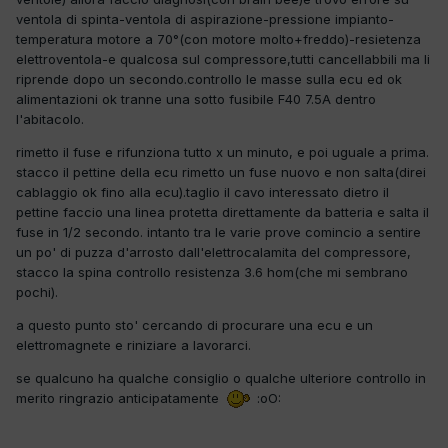
ventola di spinta-ventola di aspirazione-pressione impianto-
temperatura motore a 70°(con motore molto+freddo)-resietenza
elettroventola-e qualcosa sul compressore,tutti cancellabbili ma li
riprende dopo un secondo.controllo le masse sulla ecu ed ok
alimentazioni ok tranne una sotto fusibile F40 7.5A dentro
l'abitacolo.
rimetto il fuse e rifunziona tutto x un minuto, e poi uguale a prima.
stacco il pettine della ecu rimetto un fuse nuovo e non salta(direi
cablaggio ok fino alla ecu).taglio il cavo interessato dietro il
pettine faccio una linea protetta direttamente da batteria e salta il
fuse in 1/2 secondo. intanto tra le varie prove comincio a sentire
un po' di puzza d'arrosto dall'elettrocalamita del compressore,
stacco la spina controllo resistenza 3.6 hom(che mi sembrano
pochi).
a questo punto sto' cercando di procurare una ecu e un
elettromagnete e riniziare a lavorarci.
se qualcuno ha qualche consiglio o qualche ulteriore controllo in
merito ringrazio anticipatamente
:oO: