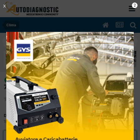
2
X
Clima
[ASTRA G 05/2001 2000cc Y20DTH
risolto
74Kw Diesel] ecu clima
Da cdr
19 Luglio 2011
in
Clima
VAI ALLA SOLUZIONE