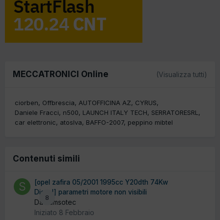
MECCATRONICI Online
(Visualizza tutti)
ciorben
Offbrescia
AUTOFFICINA AZ
CYRUS
Daniele Fracci
n500
LAUNCH ITALY TECH
SERRATORESRL
car elettronic
atoslva
BAFFO-2007
peppino mibtel
Contenuti simili
[opel zafira 05/2001 1995cc Y20dth 74Kw
Diesel] parametri motore non visibili
8
Da samsotec
Iniziato
8 Febbraio