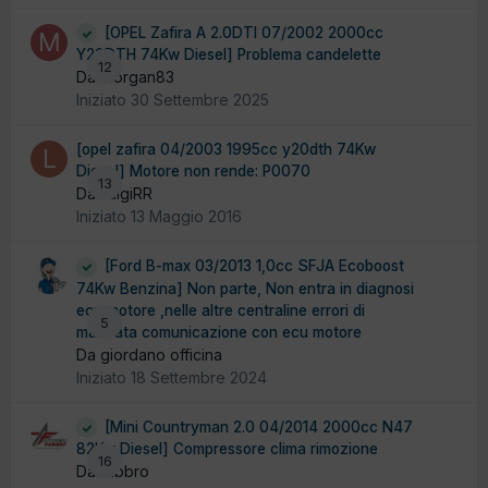
[OPEL Zafira A 2.0DTI 07/2002 2000cc
Y20DTH 74Kw Diesel] Problema candelette
12
Da Morgan83
Iniziato
30 Settembre 2025
[opel zafira 04/2003 1995cc y20dth 74Kw
Diesel] Motore non rende: P0070
13
Da LuigiRR
Iniziato
13 Maggio 2016
[Ford B-max 03/2013 1,0cc SFJA Ecoboost
74Kw Benzina] Non parte, Non entra in diagnosi
ecu motore ,nelle altre centraline errori di
5
mancata comunicazione con ecu motore
Da giordano officina
Iniziato
18 Settembre 2024
[Mini Countryman 2.0 04/2014 2000cc N47
82Kw Diesel] Compressore clima rimozione
16
Da fabbro