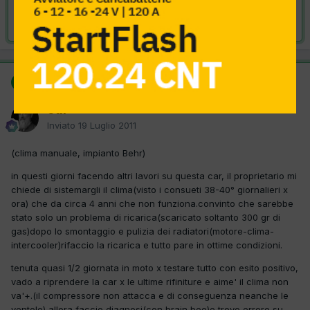
Risolta da cdr,
19 Luglio 2011
SOLUZIONE
cdr
Inviato
19 Luglio 2011
(clima manuale, impianto Behr)
in questi giorni facendo altri lavori su questa car, il proprietario mi
chiede di sistemargli il clima(visto i consueti 38-40° giornalieri x
ora) che da circa 4 anni che non funziona.convinto che sarebbe
stato solo un problema di ricarica(scaricato soltanto 300 gr di
gas)dopo lo smontaggio e pulizia dei radiatori(motore-clima-
intercooler)rifaccio la ricarica e tutto pare in ottime condizioni.
tenuta quasi 1/2 giornata in moto x testare tutto con esito positivo,
vado a riprendere la car x le ultime rifiniture e aime' il clima non
va'+.(il compressore non attacca e di conseguenza neanche le
ventole) allora faccio diagnosi(con brain bee)e trovo errore su