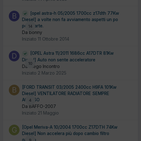
[opel astra-h 05/2005 1700cc z17dth 77Kw
Diesel] a volte non fa avviamento aspetti un po
poi riparte.
14
Da bonny
Iniziato
11 Ottobre 2014
[OPEL Astra 11/2011 1686cc A17DTR 81Kw
Diesel] Auto non sente acceleratore
10
Da Diego Incontro
Iniziato
2 Marzo 2025
[FORD TRANSIT 03/2005 2400cc H9FA 101Kw
Diesel] VENTILATORE RADIATORE SEMPRE
ACCESO
4
Da BAFFO-2007
Iniziato
21 Maggio
[Opel Meriva-A 10/2004 1700cc Z17DTH 74Kw
Diesel] Non accelera più dopo cambio filtro
gasolio
9