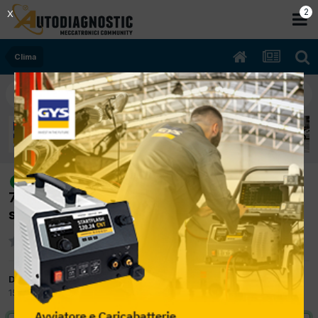
2
X
Clima
[Astra H 10/2005 1686cc Z17DTH
risolto
74Kw Diesel] ventilatore del clima parte da
solo
Da Candido
15 Luglio 2011
in
Clima