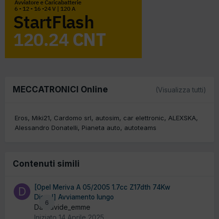
MECCATRONICI Online
(Visualizza tutti)
Eros
Miki21
Cardomo srl
autosim
car elettronic
ALEXSKA
Alessandro Donatelli
Pianeta auto
autoteams
Contenuti simili
[Opel Meriva A 05/2005 1.7cc Z17dth 74Kw
Diesel] Avviamento lungo
6
Da Davide_emme
Iniziato
14 Aprile 2025