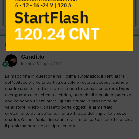
VAI ALLA SOLUZIONE
Risolta da Candido,
15 Luglio 2011
SOLUZIONE
Candido
Inviato
15 Luglio 2011
La macchina in questione ha il clima automatico. Il ventilatore
dell'abitacolo a volte partiva da solo e restava acceso anche a
quadro spento. In diagnosi clima non trovo nessun errore. Dopo
aver guardato lo schema elettrico, noto che il modulo di potenza
che comanda il ventilatore (quello situato in prossimità del
ventilatore, dietro il cassetto porta oggetti) è alimentato
direttamente dalla batteria; mentre il resto dell'impianto è sotto
quadro. Quindi l'unico imputato era il modulo. Sostituito il modulo,
il problema non si è più ripresentato.