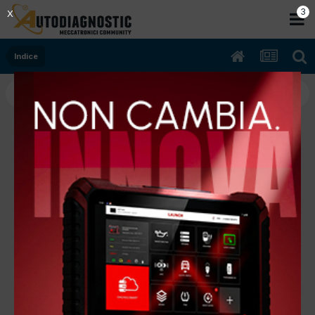
2
X
Indice
Specialisti nella
diagnosi dei veicoli
Ibridi ed Elettrici
PROGRAMMA PERCORSO