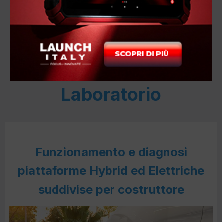
MECCATRONICI
3 SESSIONI Live Online
+ 1 Giornata in
Laboratorio
Funzionamento e diagnosi
piattaforme Hybrid ed Elettriche
suddivise per costruttore