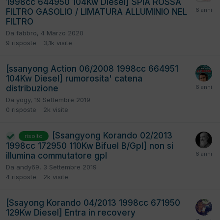
1998cc 644950 104Kw Diesel] SPIA ROSSA
FILTRO GASOLIO / LIMATURA ALLUMINIO NEL
FILTRO
Da
fabbro
,
4 Marzo 2020
9
risposte
3,1k
visite
[ssanyong Action 06/2008 1998cc 664951
104Kw Diesel] rumorosita' catena
distribuzione
Da
yogy
,
19 Settembre 2019
0
risposte
2k
visite
[Ssangyong Korando 02/2013
risolto
1998cc 172950 110Kw Bifuel B/Gpl] non si
illumina commutatore gpl
Da
andy69
,
3 Settembre 2019
4
risposte
2k
visite
[Ssayong Korando 04/2013 1998cc 671950
129Kw Diesel] Entra in recovery