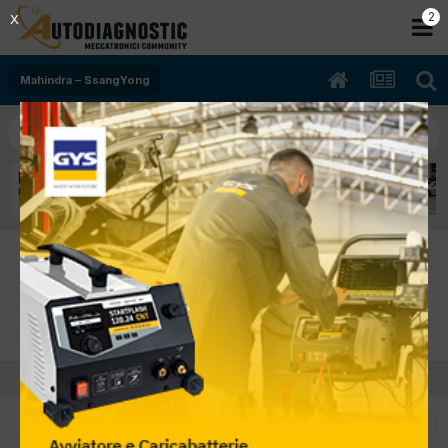
1
X
Mahindra – SsangYong
Mahindra – SsangYong - Meccatronica
Utilizza questa sezione per problemi elettrici, elettronici,
meccanici motore e generici non contemplati nelle altre sotto
sezioni.
ORDINA PER
FILTRA PER