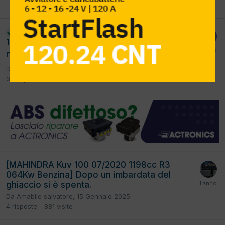
PREC
Pagina 1 di 2
AVANTI
[ SSANGYONG Tivoli 1.6 09/2015
risolto
1600cc D16dtf 100Kw Diesel] Dopo i 2500giri
non tira errore iniettori
1
2
Da
dfofficina
,
8 Agosto 2024
37
risposte
3,3k
visite
[MAHINDRA Kuv 100 07/2020 1198cc R3
064Kw Benzina] Dopo un imbardata del
ghiaccio si è spenta.
Da
Amabile salvatore
,
15 Gennaio 2025
4
risposte
881
visite