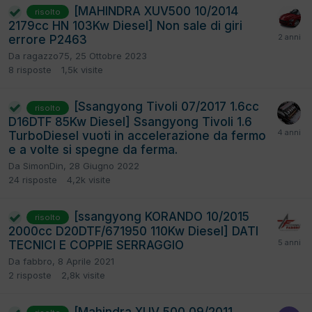
[MAHINDRA XUV500 10/2014
risolto
2179cc HN 103Kw Diesel] Non sale di giri
errore P2463
Da
ragazzo75
,
25 Ottobre 2023
8
risposte
1,5k
visite
[Ssangyong Tivoli 07/2017 1.6cc
risolto
D16DTF 85Kw Diesel] Ssangyong Tivoli 1.6
TurboDiesel vuoti in accelerazione da fermo
e a volte si spegne da ferma.
Da
SimonDin
,
28 Giugno 2022
24
risposte
4,2k
visite
[ssangyong KORANDO 10/2015
risolto
2000cc D20DTF/671950 110Kw Diesel] DATI
TECNICI E COPPIE SERRAGGIO
Da
fabbro
,
8 Aprile 2021
2
risposte
2,8k
visite