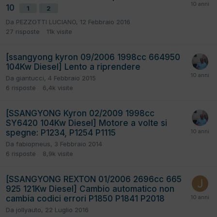
10
1
2
Da
PEZZOTTI LUCIANO
,
12 Febbraio 2016
27
risposte
11k
visite
[ssangyong kyron 09/2006 1998cc 664950
104Kw Diesel] Lento a riprendere
Da
giantucci
,
4 Febbraio 2015
6
risposte
6,4k
visite
[SSANGYONG Kyron 02/2009 1998cc
SY6420 104Kw Diesel] Motore a volte si
spegne: P1234, P1254 P1115
Da
fabiopneus
,
3 Febbraio 2014
6
risposte
8,9k
visite
[SSANGYONG REXTON 01/2006 2696cc 665
925 121Kw Diesel] Cambio automatico non
cambia codici errori P1850 P1841 P2018
Da
jollyauto
,
22 Luglio 2016