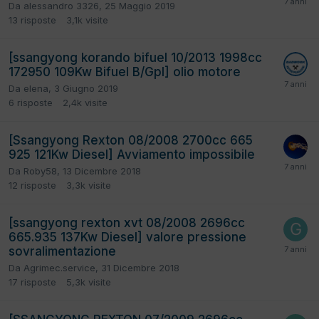
Da
alessandro 3326
,
25 Maggio 2019
13
risposte
3,1k
visite
[ssangyong korando bifuel 10/2013 1998cc
172950 109Kw Bifuel B/Gpl] olio motore
Da
elena
,
3 Giugno 2019
6
risposte
2,4k
visite
[Ssangyong Rexton 08/2008 2700cc 665
925 121Kw Diesel] Avviamento impossibile
Da
Roby58
,
13 Dicembre 2018
12
risposte
3,3k
visite
[ssangyong rexton xvt 08/2008 2696cc
665.935 137Kw Diesel] valore pressione
sovralimentazione
Da
Agrimec.service
,
31 Dicembre 2018
17
risposte
5,3k
visite