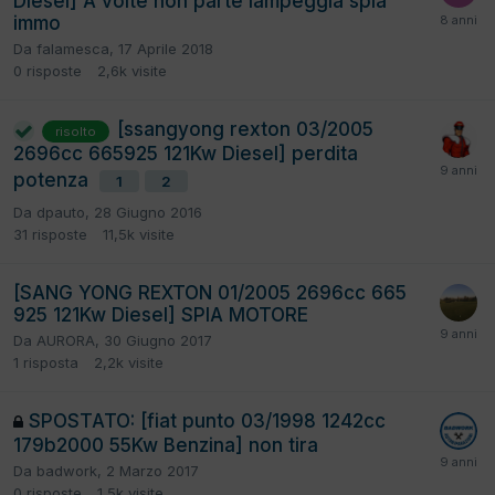
Diesel] A volte non parte lampeggia spia
immo
Da
falamesca
,
17 Aprile 2018
0
risposte
2,6k
visite
[ssangyong rexton 03/2005
risolto
2696cc 665925 121Kw Diesel] perdita
potenza
1
2
Da
dpauto
,
28 Giugno 2016
31
risposte
11,5k
visite
[SANG YONG REXTON 01/2005 2696cc 665
925 121Kw Diesel] SPIA MOTORE
Da
AURORA
,
30 Giugno 2017
1
risposta
2,2k
visite
SPOSTATO: [fiat punto 03/1998 1242cc
179b2000 55Kw Benzina] non tira
Da
badwork
,
2 Marzo 2017
0
risposte
1,5k
visite