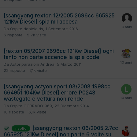
[ssangyong rexton 12/2005 2696cc 665925
121Kw Diesel] spia mil accesa
Da
Ospite daniele.ds
,
1 Settembre 2016
6
risposte
5,7k
visite
[rexton 05/2007 2696cc 121Kw Diesel] ogni
tanto non parte accende la spia code
Da
Autoriparazioni Andrea
,
5 Marzo 2011
22
risposte
7,1k
visite
[ssangyong actyon sport 03/2008 1998cc
664951 104Kw Diesel] errore P0243
wastegate e vettura non rende
Da
Ospite CORRADO1969
,
22 Dicembre 2014
10
risposte
6,1k
visite
[ssangyong rexton 06/2005 2.7cc
risolto
665925 121Kw Diesel] non parte 6 volte su