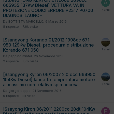
[SSANGYONG REXTON 07/2009 2696cc
665935 137Kw Diesel] VETTURA VA IN
PROTEZIONE CODICI ERRORE P2317 P0700
DIAGNOSI LAUNCH
Da
BOTTITTA MARCELLO
,
9 Marzo 2016
8
risposte
7,6k
visite
[Ssangyong Korando 01/2012 1998cc 671
950 129Kw Diesel] procedura distribuzione
Korando 671 950
Da
peppino mibtel
,
26 Novembre 2018
2
risposte
3,6k
visite
[Ssangyong Kyron 06/2007 2.0 dcc 664950
104Kw Diesel] lancetta temperatura motore
al massimo con relativa spia accesa
Da
giorgio coppo
,
21 Novembre 2016
6
risposte
8k
visite
[Ssayong Kiron 06/2011 2200cc 20dt 104Kw